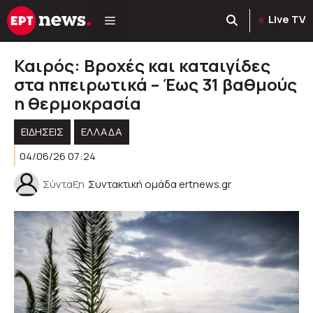
Μετάβαση
Live TV
σε
περιεχόμενο
Καιρός: Βροχές και καταιγίδες
στα ηπειρωτικά – Έως 31 βαθμούς
η θερμοκρασία
ΕΙΔΗΣΕΙΣ
ΕΛΛΑΔΑ
04/06/26 07:24
Σύνταξη
Συντακτική ομάδα ertnews.gr