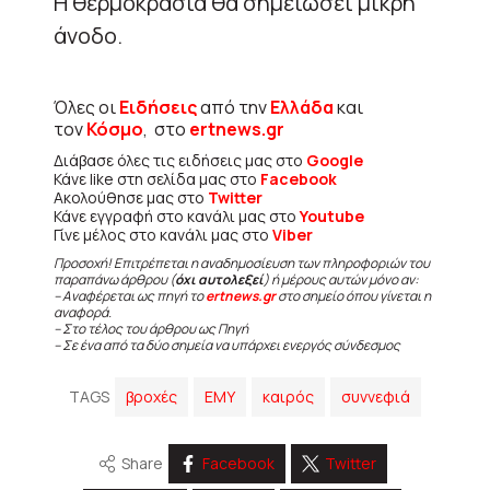
Η θερμοκρασία θα σημειώσει μικρή
άνοδο.
Όλες οι
Ειδήσεις
από την
Ελλάδα
και
τον
Κόσμο
, στο
ertnews.gr
Διάβασε όλες τις ειδήσεις μας στο
Google
Κάνε like στη σελίδα μας στο
Facebook
Ακολούθησε μας στο
Twitter
Κάνε εγγραφή στο κανάλι μας στο
Youtube
Γίνε μέλος στο κανάλι μας στο
Viber
Προσοχή! Επιτρέπεται η αναδημοσίευση των πληροφοριών του
παραπάνω άρθρου (
όχι αυτολεξεί
) ή μέρους αυτών μόνο αν:
– Αναφέρεται ως πηγή το
ertnews.gr
στο σημείο όπου γίνεται η
αναφορά.
– Στο τέλος του άρθρου ως Πηγή
– Σε ένα από τα δύο σημεία να υπάρχει ενεργός σύνδεσμος
TAGS
βροχές
ΕΜΥ
καιρός
συννεφιά
Share
Facebook
Twitter