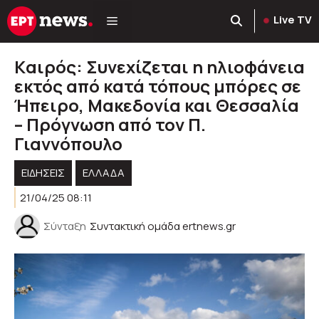
Μετάβαση
Live TV
σε
περιεχόμενο
Kαιρός: Συνεχίζεται η ηλιοφάνεια
εκτός από κατά τόπους μπόρες σε
Ήπειρο, Μακεδονία και Θεσσαλία
– Πρόγνωση από τον Π.
Γιαννόπουλο
ΕΙΔΗΣΕΙΣ
ΕΛΛΑΔΑ
21/04/25 08:11
Σύνταξη
Συντακτική ομάδα ertnews.gr