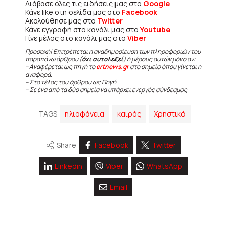
Διάβασε όλες τις ειδήσεις μας στο
Google
Κάνε like στη σελίδα μας στο
Facebook
Ακολούθησε μας στο
Twitter
Κάνε εγγραφή στο κανάλι μας στο
Youtube
Γίνε μέλος στο κανάλι μας στο
Viber
Προσοχή! Επιτρέπεται η αναδημοσίευση των πληροφοριών του
παραπάνω άρθρου (
όχι αυτολεξεί
) ή μέρους αυτών μόνο αν:
– Αναφέρεται ως πηγή το
ertnews.gr
στο σημείο όπου γίνεται η
αναφορά.
– Στο τέλος του άρθρου ως Πηγή
– Σε ένα από τα δύο σημεία να υπάρχει ενεργός σύνδεσμος
TAGS
ηλιοφάνεια
καιρός
Χρηστικά
Share
Facebook
Twitter
Linkedin
Viber
WhatsApp
Email