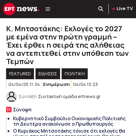
Μετάβαση
Live TV
σε
περιεχόμενο
Κ. Μητσοτάκης: Εκλογές το 2027
με εμένα στην πρώτη γραμμή –
Έχει έρθει η σειρά της αλήθειας
να αντεπιτεθεί στην υπόθεση των
Τεμπών
FEATURED
ΕΙΔΗΣΕΙΣ
ΠΟΛΙΤΙΚΉ
04/04/25 11:34
Ενημέρωση
04/04 13:23
Σύνταξη
Συντακτική ομάδα ertnews.gr
Σύνοψη
Κυβερνητικό Συμβούλιο Οικονομικής Πολιτικής
τη Δευτέρα ανακοίνωσε ο Πρωθυπουργός
Ο Κυριάκος Μητσοτάκης τόνισε ότι εκλογές θα