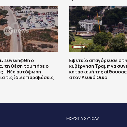
ι: Συνελήφθη ο
Εφετείο απαγόρευσε στ
, τη θέση του πήρε ο
κυβέρνηση Τραμπ να συνε
ς – Νέα αυτόφωρη
κατασκευή της αίθουσας
ια τις ίδιες παραβάσεις
στον Λευκό Οίκο
ΜΟΥΣΙΚΑ ΣΥΝΟΛΑ