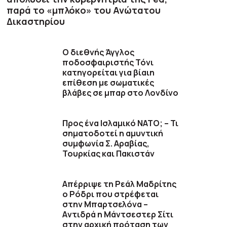
παρά το «μπλόκο» του Ανώτατου
Δικαστηρίου
Ο διεθνής Άγγλος
ποδοσφαιριστής Τόνι
κατηγορείται για βίαιη
επίθεση με σωματικές
βλάβες σε μπαρ στο Λονδίνο
Προς ένα Ισλαμικό ΝΑΤΟ; – Τι
σηματοδοτεί η αμυντική
συμφωνία Σ. Αραβίας,
Τουρκίας και Πακιστάν
Απέρριψε τη Ρεάλ Μαδρίτης
ο Ρόδρι που στρέφεται
στην Μπαρτσελόνα –
Aντιδρά η Μάντσεστερ Σίτι
στην αρχική πρόταση των