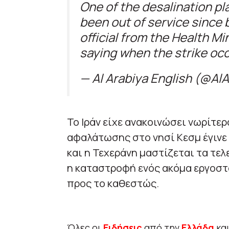
One of the desalination pl
been out of service since be
official from the Health Mi
saying when the strike oc
— Al Arabiya English (@A
Το Ιράν είχε ανακοινώσει νωρίτερ
αφαλάτωσης στο νησί Κεσμ έγινε 
και η Τεχεράνη μαστίζεται τα τελ
η καταστροφή ενός ακόμα εργοστ
προς το καθεστώς.
Όλες οι
Ειδήσεις
από την
Ελλάδα
κα