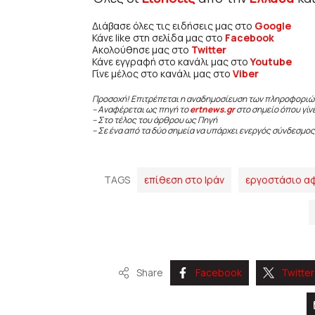
Διάβασε όλες τις ειδήσεις μας στο
Google
Κάνε like στη σελίδα μας στο
Facebook
Ακολούθησε μας στο
Twitter
Κάνε εγγραφή στο κανάλι μας στο
Youtube
Γίνε μέλος στο κανάλι μας στο
Viber
Προσοχή! Επιτρέπεται η αναδημοσίευση των πληροφοριώ
– Αναφέρεται ως πηγή το
ertnews.gr
στο σημείο όπου γίν
– Στο τέλος του άρθρου ως Πηγή
– Σε ένα από τα δύο σημεία να υπάρχει ενεργός σύνδεσμος
TAGS
επίθεση στο Ιράν
εργοστάσιο α
Share
Facebook
Twitter