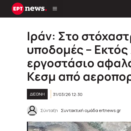
Μετάβαση
σε
περιεχόμενο
Ιράν: Στο στόχαστ
υποδομές – Εκτός
εργοστάσιο αφαλ
Κεσμ από αεροπο
ΔΙΕΘΝΉ
31/03/26 12:30
Σύνταξη
Συντακτική ομάδα ertnews.gr