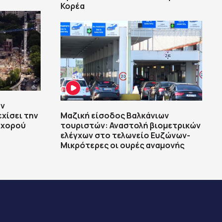
Κορέα
ην
χίσει την
Μαζική είσοδος Βαλκάνιων
 χορού
τουριστών: Αναστολή βιομετρικών
ελέγχων στο τελωνείο Ευζώνων-
Μικρότερες οι ουρές αναμονής