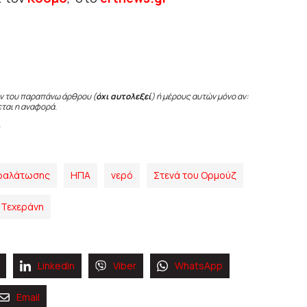
ν του παραπάνω άρθρου (
όχι αυτολεξεί
) ή μέρους αυτών μόνο αν:
εται η αναφορά.
φαλάτωσης
ΗΠΑ
νερό
Στενά του Ορμούζ
Τεχεράνη
Linkedin
Viber
WhatsApp
Email