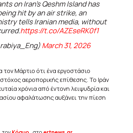
ants on Iran’s Qeshm Island has
ing hit by an air strike, an
nistry tells Iranian media, without
curred.
https://t.co/AZEseRK0f1
lArabiya_Eng)
March 31, 2026
α τον Μάρτιο ότι ένα εργοστάσιο
στόχος αεροπορικής επίθεσης. Το Ιράν
ευταία χρόνια από έντονη λειψυδρία και
ασίου αφαλάτωσης αυξάνει την πίεση
ι τον
Κόσμο
, στο
ertnews.gr