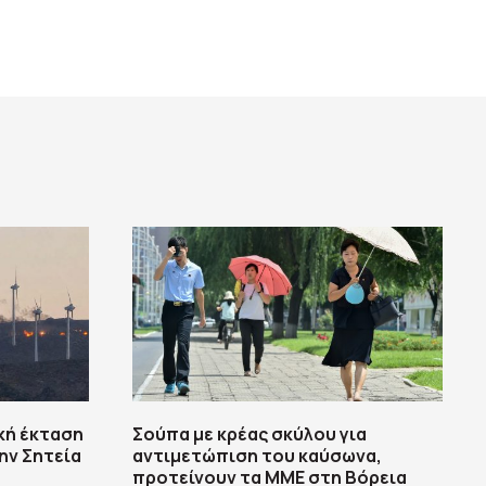
κή έκταση
Σούπα με κρέας σκύλου για
ην Σητεία
αντιμετώπιση του καύσωνα,
προτείνουν τα ΜΜΕ στη Βόρεια