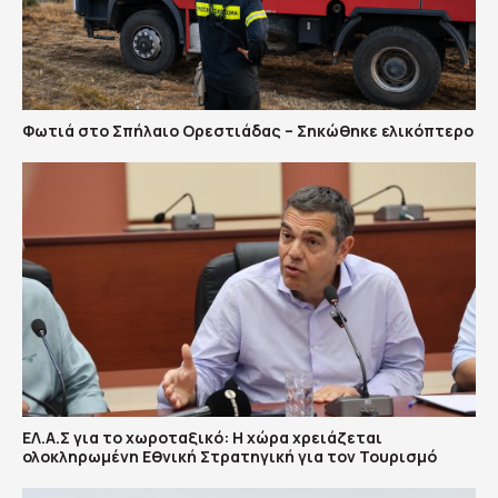
Φωτιά στο Σπήλαιο Ορεστιάδας – Σηκώθηκε ελικόπτερο
ΕΛ.Α.Σ για το χωροταξικό: Η χώρα χρειάζεται
ολοκληρωμένη Εθνική Στρατηγική για τον Τουρισμό