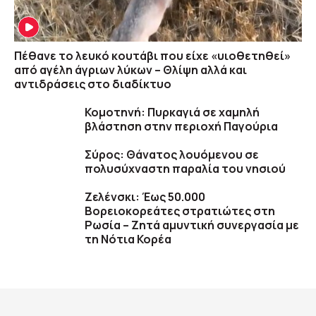
Πέθανε το λευκό κουτάβι που είχε «υιοθετηθεί»
από αγέλη άγριων λύκων – Θλίψη αλλά και
αντιδράσεις στο διαδίκτυο
Κομοτηνή: Πυρκαγιά σε χαμηλή
βλάστηση στην περιοχή Παγούρια
Σύρος: Θάνατος λουόμενου σε
πολυσύχναστη παραλία του νησιού
Ζελένσκι: Έως 50.000
Βορειοκορεάτες στρατιώτες στη
Ρωσία – Ζητά αμυντική συνεργασία με
τη Νότια Κορέα