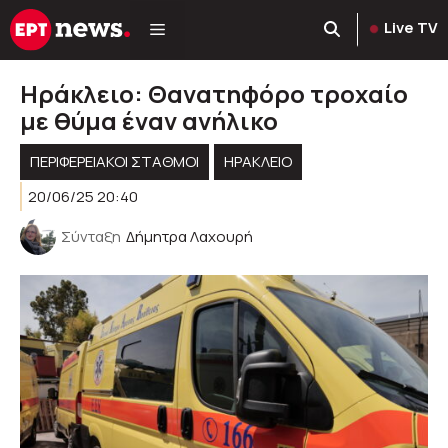
Μετάβαση
Live TV
σε
περιεχόμενο
Ηράκλειο: Θανατηφόρο τροχαίο
με θύμα έναν ανήλικο
ΠΕΡΙΦΕΡΕΙΑΚΟΊ ΣΤΑΘΜΟΊ
ΗΡΑΚΛΕΙΟ
20/06/25 20:40
Σύνταξη
Δήμητρα Λαχουρή