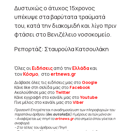
Δυστυχώς ο άτυχος 15χρονος
υπέκυψε στα βαρύτατα τραύματά
του, κατά την διακομιδή και λίγο πριν
φτάσει στο Βενιζέλειο νοσοκομείο.
Ρεπορτάζ: Σταυρούλα Κατσουλάκη
Όλες οι
Ειδήσεις
από την
Ελλάδα
και
τον
Κόσμο
, στο
ertnews.gr
Διάβασε όλες τις ειδήσεις μας στο
Google
Κάνε like στη σελίδα μας στο
Facebook
Ακολούθησε μας στο
Twitter
Κάνε εγγραφή στο κανάλι μας στο
Youtube
Γίνε μέλος στο κανάλι μας στο
Viber
Προσοχή! Επιτρέπεται η αναδημοσίευση των πληροφοριών του
παραπάνω άρθρου (
όχι αυτολεξεί
) ή μέρους αυτών μόνο αν:
– Αναφέρεται ως πηγή το
ertnews.gr
στο σημείο όπου γίνεται η
αναφορά.
– Στο τέλος του άρθρου ως Πηγή