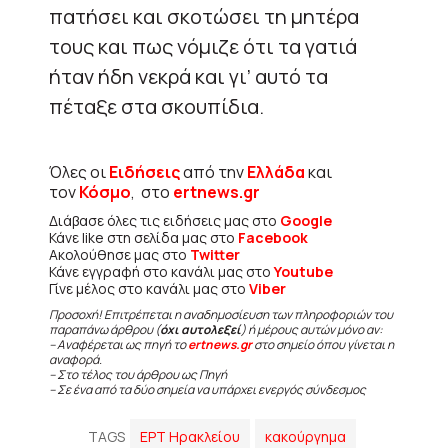
πατήσει και σκοτώσει τη μητέρα
τους και πως νόμιζε ότι τα γατιά
ήταν ήδη νεκρά και γι’ αυτό τα
πέταξε στα σκουπίδια.
Όλες οι
Ειδήσεις
από την
Ελλάδα
και
τον
Κόσμο
, στο
ertnews.gr
Διάβασε όλες τις ειδήσεις μας στο
Google
Κάνε like στη σελίδα μας στο
Facebook
Ακολούθησε μας στο
Twitter
Κάνε εγγραφή στο κανάλι μας στο
Youtube
Γίνε μέλος στο κανάλι μας στο
Viber
Προσοχή! Επιτρέπεται η αναδημοσίευση των πληροφοριών του
παραπάνω άρθρου (
όχι αυτολεξεί
) ή μέρους αυτών μόνο αν:
– Αναφέρεται ως πηγή το
ertnews.gr
στο σημείο όπου γίνεται η
αναφορά.
– Στο τέλος του άρθρου ως Πηγή
– Σε ένα από τα δύο σημεία να υπάρχει ενεργός σύνδεσμος
TAGS
ΕΡΤ Ηρακλείου
κακούργημα