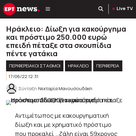
Μετάβαση
Live TV
σε
περιεχόμενο
Ηράκλειο: Δίωξη για κακούργημα
και πρόστιμο 250.000 ευρώ
επειδή πέταξε στα σκουπίδια
πέντε γατάκια
ΠΕΡΙΦΕΡΕΙΑΚΟΊ ΣΤΑΘΜΟΊ
ΗΡΑΚΛΕΙΟ
ΠΕΡΙΦΈΡΕΙΑ
17/06/22 12:31
Σύνταξη
Νεκταρία Μανουσουδάκη
Αντιμέτωπος με κακουργηματική
δίωξη και με χρηματικό πρόστιμο
που προκαλεί …ζάλη είναι 59χρονος