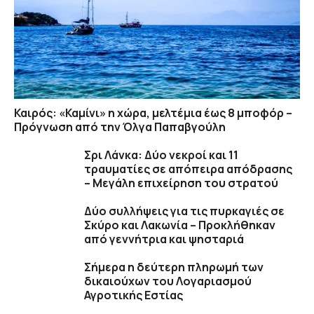
Καιρός: «Καμίνι» η χώρα, μελτέμια έως 8 μποφόρ –
Πρόγνωση από την Όλγα Παπαβγούλη
Σρι Λάνκα: Δύο νεκροί και 11
τραυματίες σε απόπειρα απόδρασης
– Μεγάλη επιχείρηση του στρατού
Δύο συλλήψεις για τις πυρκαγιές σε
Σκύρο και Λακωνία – Προκλήθηκαν
από γεννήτρια και ψησταριά
Σήμερα η δεύτερη πληρωμή των
δικαιούχων του Λογαριασμού
Αγροτικής Εστίας