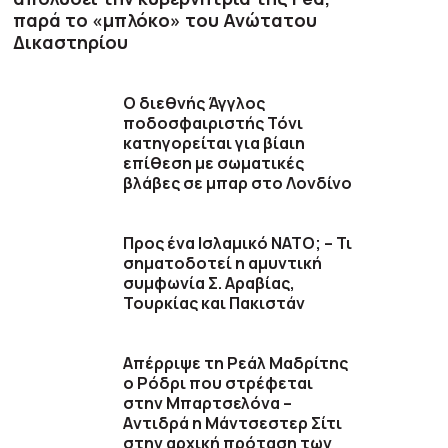
παρά το «μπλόκο» του Ανώτατου
Δικαστηρίου
Ο διεθνής Άγγλος
ποδοσφαιριστής Τόνι
κατηγορείται για βίαιη
επίθεση με σωματικές
βλάβες σε μπαρ στο Λονδίνο
Προς ένα Ισλαμικό ΝΑΤΟ; – Τι
σηματοδοτεί η αμυντική
συμφωνία Σ. Αραβίας,
Τουρκίας και Πακιστάν
Απέρριψε τη Ρεάλ Μαδρίτης
ο Ρόδρι που στρέφεται
στην Μπαρτσελόνα –
Aντιδρά η Μάντσεστερ Σίτι
στην αρχική πρόταση των