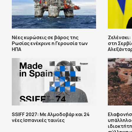
Νέες κυρώσεις σε βάρος της
Ζελένσκι:
Ρωσίας ενέκρινε η Γερουσία των
στη Σερβί
ΗΠΑ
Αλεξάντα
SSIFF 2027: Με Αλμοδοβάρ και 24
Ελαφονήσ
νέες Ισπανικές ταινίες
υπάλληλος
ιδιοκτήτη