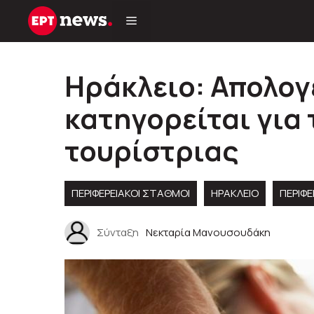
Μετάβαση
σε
περιεχόμενο
Ηράκλειο: Απολογ
κατηγορείται για 
τουρίστριας
ΠΕΡΙΦΕΡΕΙΑΚΟΊ ΣΤΑΘΜΟΊ
ΗΡΑΚΛΕΙΟ
ΠΕΡΙΦΈ
Σύνταξη
Νεκταρία Μανουσουδάκη