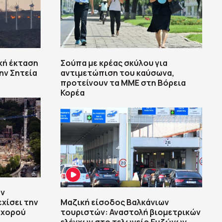
κή έκταση
Σούπα με κρέας σκύλου για
ην Σητεία
αντιμετώπιση του καύσωνα,
προτείνουν τα ΜΜΕ στη Βόρεια
Κορέα
ην
χίσει την
Μαζική είσοδος Βαλκάνιων
 χορού
τουριστών: Αναστολή βιομετρικών