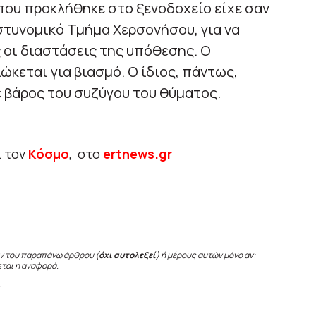
που προκλήθηκε στο ξενοδοχείο είχε σαν
στυνομικό Τμήμα Χερσονήσου, για να
 οι διαστάσεις της υπόθεσης. Ο
κεται για βιασμό. Ο ίδιος, πάντως,
 βάρος του συζύγου του θύματος.
ι τον
Κόσμο
, στο
ertnews.gr
ν του παραπάνω άρθρου (
όχι αυτολεξεί
) ή μέρους αυτών μόνο αν:
εται η αναφορά.