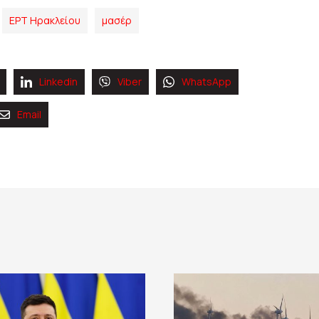
ΕΡΤ Ηρακλείου
μασέρ
Linkedin
Viber
WhatsApp
Email