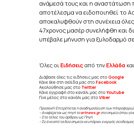
ανάμεσά τους και η αναστάτωση 
αποτέλεσμα να ειδοποιηθεί το Α
αποκαλυφθούν στη συνέχεια όλες
47χρονος μασέρ συνελήφθη και διώ
υπέβαλε μήνυση για ξυλοδαρμό σε
Όλες οι
Ειδήσεις
από την
Ελλάδα
κα
Διάβασε όλες τις ειδήσεις μας στο
Google
Κάνε like στη σελίδα μας στο
Facebook
Ακολούθησε μας στο
Twitter
Κάνε εγγραφή στο κανάλι μας στο
Youtube
Γίνε μέλος στο κανάλι μας στο
Viber
Προσοχή! Επιτρέπεται η αναδημοσίευση των πληροφοριώ
– Αναφέρεται ως πηγή το
ertnews.gr
στο σημείο όπου γίν
– Στο τέλος του άρθρου ως Πηγή
– Σε ένα από τα δύο σημεία να υπάρχει ενεργός σύνδεσμος