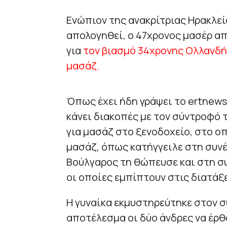
Ενώπιον της ανακρίτριας Ηρακλεί
απολογηθεί, ο 47χρονος μασέρ απ
για
τον βιασμό 34χρονης Ολλανδής
μασάζ.
Όπως έχει ήδη γράψει το ertnews
κάνει διακοπές με τον σύντροφό 
για μασάζ στο ξενοδοχείο, στο οπ
μασάζ, όπως κατήγγειλε στη συνέ
Βούλγαρος τη θώπευσε και στη συ
οι οποίες εμπίπτουν στις διατάξε
Η γυναίκα εκμυστηρεύτηκε στον σ
αποτέλεσμα οι δύο άνδρες να έρθ