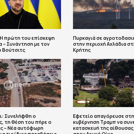
 Η πρώτη του επίσκεψη
Πυρκαγιά σε αγροτοδασι
α – Συνάντηση με τον
στην περιοχή Αχλάδια στ
ρ Βούτσιτς
Κρήτης
ι: Συνελήφθη ο
Εφετείο απαγόρευσε στ
, τη θέση του πήρε ο
κυβέρνηση Τραμπ να συνε
ς – Νέα αυτόφωρη
κατασκευή της αίθουσας