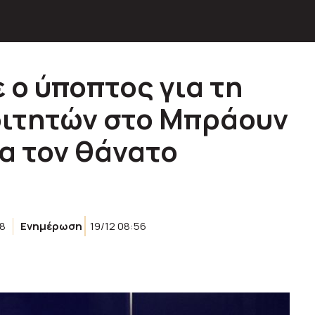
 ο ύποπτος για τη
οιτητών στο Μπράουν
ια τον θάνατο
28
Ενημέρωση
19/12 08:56