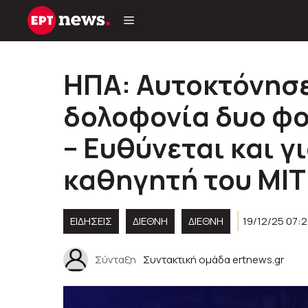
Μετάβαση
σε
περιεχόμενο
ΗΠΑ: Αυτοκτόνησε
δολοφονία δυο φ
– Eυθύνεται και γ
καθηγητή του ΜΙΤ
ΕΙΔΗΣΕΙΣ
ΔΙΕΘΝΗ
ΔΙΕΘΝΉ
19/12/25 07:
Σύνταξη
Συντακτική ομάδα ertnews.gr