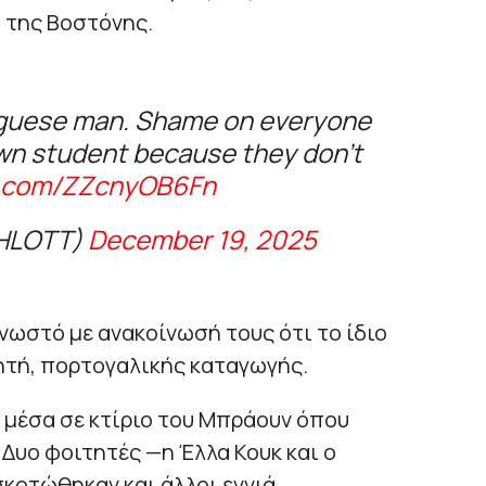
 της Βοστόνης.
tuguese man. Shame on everyone
n student because they don’t
er.com/ZZcnyOB6Fn
CHLOTT)
December 19, 2025
νωστό με ανακοίνωσή τους ότι το ίδιο
τή, πορτογαλικής καταγωγής.
 μέσα σε κτίριο του Μπράουν όπου
 Δυο φοιτητές —η Έλλα Κουκ και ο
οτώθηκαν και άλλοι εννιά