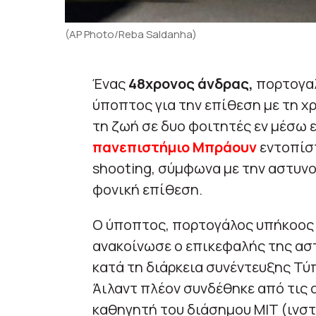
(AP Photo/Reba Saldanha)
Ένας
48χρονος άνδρας,
πορτογαλ
ύποπτος για την επίθεση με τη χ
τη ζωή σε δυο φοιτητές εν μέσω
πανεπιστήμιο Μπράουν
εντοπίστ
shooting, σύμφωνα με την αστυνο
φονική επίθεση.
Ο ύποπτος, πορτογάλος υπήκοος 
ανακοίνωσε ο επικεφαλής της αστ
κατά τη διάρκεια συνέντευξης Τύ
Άιλαντ πλέον συνδέθηκε από τις 
καθηγητή του διάσημου MIT (ινστ