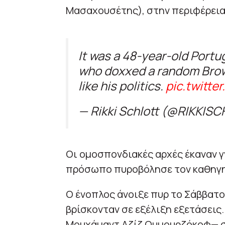
Μασαχουσέτης), στην περιφέρεια
It was a 48-year-old Por
who doxxed a random Brow
like his politics.
pic.twitt
— Rikki Schlott (@RIKKIS
Οι ομοσπονδιακές αρχές έκαναν γ
πρόσωπο πυροβόλησε τον καθηγη
Ο ένοπλος άνοιξε πυρ το Σάββατο
βρίσκονταν σε εξέλιξη εξετάσεις.
Μουχάμαντ Αζίζ Ουμουρζόκοφ— σκ