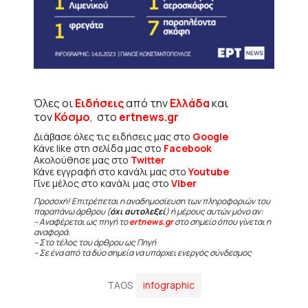
Όλες οι
Ειδήσεις
από την
Ελλάδα
και
τον
Κόσμο
, στο
ertnews.gr
Διάβασε όλες τις ειδήσεις μας στο
Google
Κάνε like στη σελίδα μας στο
Facebook
Ακολούθησε μας στο
Twitter
Κάνε εγγραφή στο κανάλι μας στο
Youtube
Γίνε μέλος στο κανάλι μας στο
Viber
Προσοχή! Επιτρέπεται η αναδημοσίευση των πληροφοριών του
παραπάνω άρθρου (
όχι αυτολεξεί
) ή μέρους αυτών μόνο αν:
– Αναφέρεται ως πηγή το
ertnews.gr
στο σημείο όπου γίνεται η
αναφορά.
– Στο τέλος του άρθρου ως Πηγή
– Σε ένα από τα δύο σημεία να υπάρχει ενεργός σύνδεσμος
TAGS
infographic