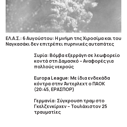
ΕΛ.Α.Σ.: 6 Αυγούστου: Η μνήμη της Χιροσίμα και του
Ναγκασάκι δεν επιτρέπει πυρηνικές αυταπάτες
Συρία: Βόμβα εξερράγη σε λεωφορείο
κοντά στη Δαμασκό – Αναφορές για
πολλούς νεκρούς
Europa League: Με ίδια ενδεκάδα
κόντρα στην Άντερλεχτ ο ΠΑΟΚ
(20:45, EΡΑΣΠΟΡ)
Γερμανία: Σύγκρουση τραμ στο
Γκελζενκίρχεν – Τουλάχιστον 25
τραυματίες