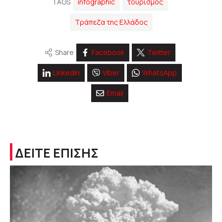
TAGS
infographic
τουρισμός
Τράπεζα της Ελλάδος
Share
Facebook
Twitter
Linkedin
Viber
WhatsApp
Email
ΔΕΙΤΕ ΕΠΙΣΗΣ