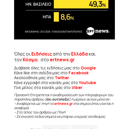
Όλες οι
Ειδήσεις
από την
Ελλάδα
και
τον
Κόσμο
, στο
ertnews.gr
Διάβασε όλες τις ειδήσεις μας στο
Google
Κάνε like στη σελίδα μας στο
Facebook
Ακολούθησε μας στο
Twitter
Κάνε εγγραφή στο κανάλι μας στο
Youtube
Γίνε μέλος στο κανάλι μας στο
Viber
Προσοχή! Επιτρέπεται η αναδημοσίευση των πληροφοριών του
παραπάνω άρθρου (
όχι αυτολεξεί
) ή μέρους αυτών μόνο αν:
– Αναφέρεται ως πηγή το
ertnews.gr
στο σημείο όπου γίνεται η
αναφορά.
– Στο τέλος του άρθρου ως Πηγή
– Σε ένα από τα δύο σημεία να υπάρχει ενεργός σύνδεσμος