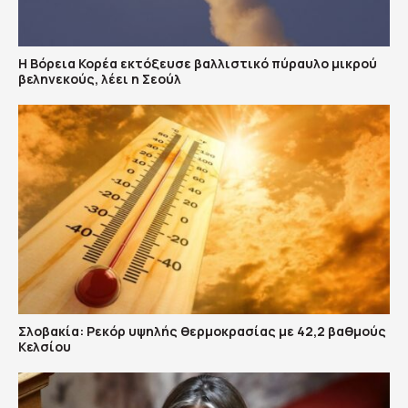
Η Βόρεια Κορέα εκτόξευσε βαλλιστικό πύραυλο μικρού
βεληνεκούς, λέει η Σεούλ
Σλοβακία: Ρεκόρ υψηλής θερμοκρασίας με 42,2 βαθμούς
Κελσίου