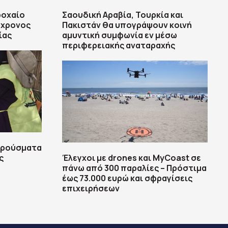
ροχαίο
Σαουδική Αραβία, Τουρκία και
8χρονος
Πακιστάν θα υπογράψουν κοινή
ίας
αμυντική συμφωνία εν μέσω
περιφερειακής αναταραχής
 κρούσματα
ς
Έλεγχοι με drones και MyCoast σε
πάνω από 300 παραλίες – Πρόστιμα
έως 73.000 ευρώ και σφραγίσεις
επιχειρήσεων