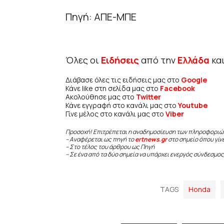
Πηγή: ΑΠΕ-ΜΠΕ
Όλες οι
Ειδήσεις
από την
Ελλάδα
κα
Διάβασε όλες τις ειδήσεις μας στο
Google
Κάνε like στη σελίδα μας στο
Facebook
Ακολούθησε μας στο
Twitter
Κάνε εγγραφή στο κανάλι μας στο
Youtube
Γίνε μέλος στο κανάλι μας στο
Viber
Προσοχή! Επιτρέπεται η αναδημοσίευση των πληροφοριώ
– Αναφέρεται ως πηγή το
ertnews.gr
στο σημείο όπου γίν
– Στο τέλος του άρθρου ως Πηγή
– Σε ένα από τα δύο σημεία να υπάρχει ενεργός σύνδεσμος
TAGS
Honda