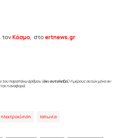
ι τον
Κόσμο
, στο
ertnews.gr
ν του παραπάνω άρθρου (
όχι αυτολεξεί
) ή μέρους αυτών μόνο αν:
εται η αναφορά.
ηλεκτροκίνηση
Ιαπωνία