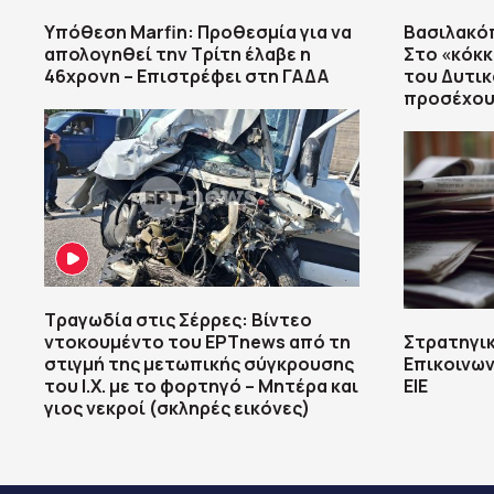
Υπόθεση Marfin: Προθεσμία για να
Βασιλακό
απολογηθεί την Τρίτη έλαβε η
Στο «κόκκι
46χρονη – Επιστρέφει στη ΓΑΔΑ
του Δυτικ
προσέχου
Τραγωδία στις Σέρρες: Βίντεο
ντοκουμέντο του ΕΡΤnews από τη
Στρατηγικ
στιγμή της μετωπικής σύγκρουσης
Επικοινων
του Ι.Χ. με το φορτηγό – Μητέρα και
ΕΙΕ
γιος νεκροί (σκληρές εικόνες)