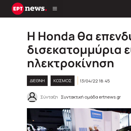
Μετάβαση
σε
περιεχόμενο
Η Honda θα επενδ
δισεκατομμύρια 
ηλεκτροκίνηση
ΔΙΕΘΝΗ
ΚΌΣΜΟΣ
13/04/22 18:45
Σύνταξη
Συντακτική ομάδα ertnews.gr