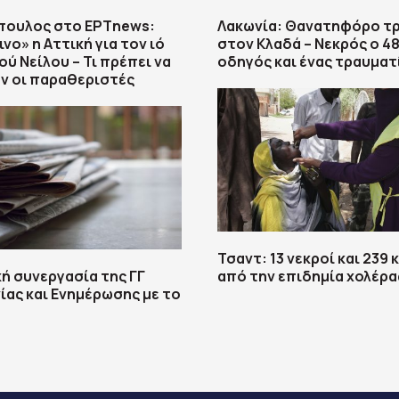
πουλος στο ΕΡΤnews:
Λακωνία: Θανατηφόρο τ
νο» η Αττική για τον ιό
στον Κλαδά – Νεκρός ο 4
ού Νείλου – Τι πρέπει να
οδηγός και ένας τραυματ
ν οι παραθεριστές
Τσαντ: 13 νεκροί και 239
ή συνεργασία της ΓΓ
από την επιδημία χολέρα
ίας και Ενημέρωσης με το