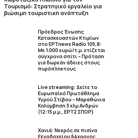
Τουρισμό: Στρατηγικό εργαλείο για
βιώσιμη τουριστική ανάπτυξη
Πρόεδρος Ένωσης
Κατασκευαστών Κτιρίων
στο ΕΡΤnews Radio 105,8:
Με 1.000 ευρώ/τ.μ. χτίζεται
σύγχρονο σπίτι – Πρόταση
για δωρεάν άδειες στους
πυρόπληκτους
Live streaming: Δείτε το
Ευρωπαϊκό Πρωτάθλημα
Υγρού Στίβου – Μαραθώνια
Κολύμβηση 3 χλμ Ανδρών
(12:15 μ.μ., ΕΡΤ2 ΣΠΟΡ)
Χανιά: Νεκρός σε πισίνα
ξενοδοχείου 64χρονος