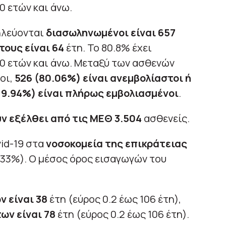
0 ετών και άνω.
ηλεύονται
διασωληνωμένοι είναι 657
τους είναι 64
έτη. To 80.8% έχει
70 ετών και άνω. Μεταξύ των ασθενών
οι,
526 (80.06%) είναι ανεμβολίαστοι ή
(19.94%) είναι πλήρως εμβολιασμένοι
.
ν εξέλθει από τις ΜΕΘ 3.504
ασθενείς.
id-19 στα
νοσοκομεία της επικράτειας
.33%). Ο μέσος όρος εισαγωγών του
ν είναι 38
έτη (εύρος 0.2 έως 106 έτη),
ων είναι 78
έτη (εύρος 0.2 έως 106 έτη).