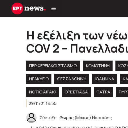
Μετάβαση
σε
περιεχόμενο
Η εξέλιξη των νέ
COV 2 – Πανελλαδι
ΠΕΡΙΦΕΡΕΙΑΚΟΊ ΣΤΑΘΜΟΊ
KOMOTHNH
KOZ
ΗΡΑΚΛΕΙΟ
ΘΕΣΣΑΛΟΝΙΚΗ
ΙΩΑΝΝΙΝΑ
Κ
ΝΟΤΙΟ ΑΙΓΑΙΟ
ΟΡΕΣΤΙΑΔΑ
ΠΑΤΡΑ
ΠΥΡ
29/11/21 18:55
Σύνταξη
Θωμάς (Μάκης) Νασιάδης