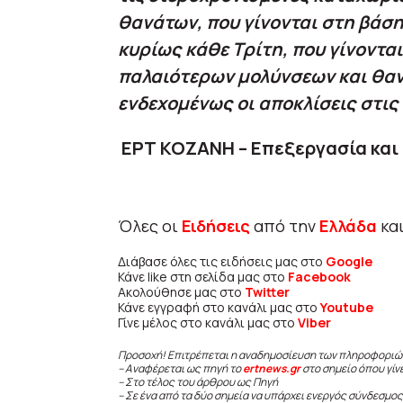
θανάτων, που γίνονται στη βάση
κυρίως κάθε Τρίτη, που γίνονται
παλαιότερων μολύνσεων και θαν
ενδεχομένως οι αποκλίσεις στις
ΕΡΤ ΚΟΖΑΝΗ – Επεξεργασία κα
Όλες οι
Ειδήσεις
από την
Ελλάδα
κα
Διάβασε όλες τις ειδήσεις μας στο
Google
Κάνε like στη σελίδα μας στο
Facebook
Ακολούθησε μας στο
Twitter
Κάνε εγγραφή στο κανάλι μας στο
Youtube
Γίνε μέλος στο κανάλι μας στο
Viber
Προσοχή! Επιτρέπεται η αναδημοσίευση των πληροφοριώ
– Αναφέρεται ως πηγή το
ertnews.gr
στο σημείο όπου γίν
– Στο τέλος του άρθρου ως Πηγή
– Σε ένα από τα δύο σημεία να υπάρχει ενεργός σύνδεσμος