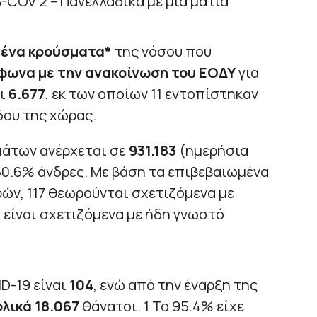
ένα κρούσματα*
της νόσου που
φωνα με την ανακοίνωση του ΕΟΔΥ
για
αι
6.677
, εκ των οποίων 11 εντοπίστηκαν
δου της χώρας.
άτων ανέρχεται σε
931.183
(ημερήσια
50.6% άνδρες. Με βάση τα επιβεβαιωμένα
ών, 117 θεωρούνται σχετιζόμενα με
1 είναι σχετιζόμενα με ήδη γνωστό
D-19 είναι
104
, ενώ από την έναρξη της
λικά 18.067
θάνατοι. 1 Το 95.4% είχε