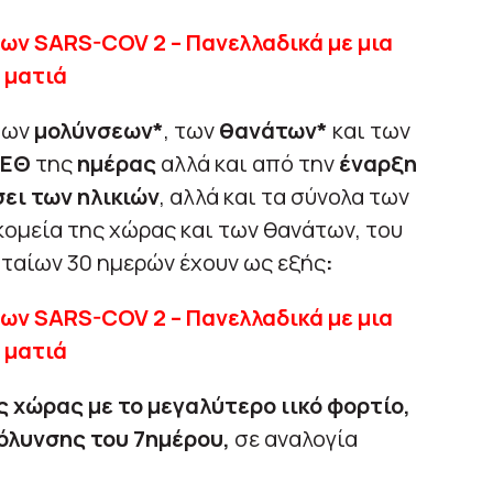
των
μολύνσεων*
, των
θανάτων*
και των
ΕΘ
της
ημέρας
αλλά και από την
έναρξη
ει των ηλικιών
, αλλά και τα σύνολα των
ομεία της χώρας και των θανάτων, του
υταίων 30 ημερών έχουν ως εξής
:
 χώρας με το μεγαλύτερο ιικό φορτίο,
όλυνσης του 7ημέρου,
σε αναλογία