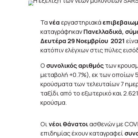
Τα
νέα
εργαστηριακά
επιβεβαιωμ
καταγράφηκαν
Πανελλαδικά, σύμ
Δευτέρα 29
Νοεμβρίου
2021
είν
κατόπιν ελέγχων στις πύλες εισό
Ο
συνολικός αριθμός
των κρουσμ
μεταβολή +0.7%), εκ των οποίων 
κρούσματα των τελευταίων 7 ημερ
ταξίδι από το εξωτερικό και 2.62
κρούσμα.
Οι
νέοι θάνατοι
ασθενών με COVI
επιδημίας έχουν καταγραφεί
συνο