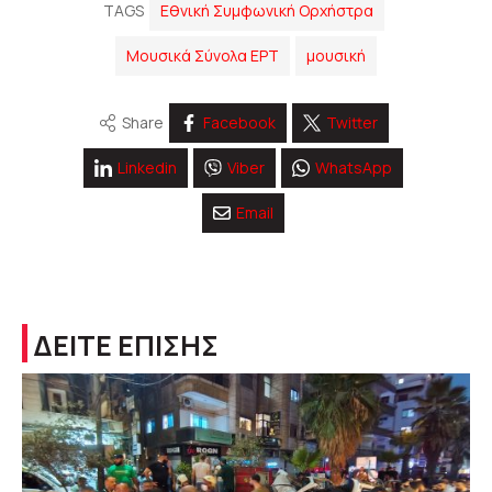
TAGS
Εθνική Συμφωνική Ορχήστρα
Μουσικά Σύνολα ΕΡΤ
μουσική
Share
Facebook
Twitter
Linkedin
Viber
WhatsApp
Email
ΔΕΙΤΕ ΕΠΙΣΗΣ