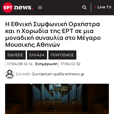
Μετάβαση
Live TV
σε
περιεχόμενο
H Εθνική Συμφωνική Ορχήστρα
και η Χορωδία της ΕΡΤ σε μια
μοναδική συναυλία στο Μέγαρο
Μουσικής Αθηνών
ΕΙΔΗΣΕΙΣ
ΕΛΛΑΔΑ
ΠΟΛΙΤΙΣΜΟΣ
17/04/26 12:14
Ενημέρωση
17/04 12:32
Σύνταξη
Συντακτική ομάδα ertnews.gr