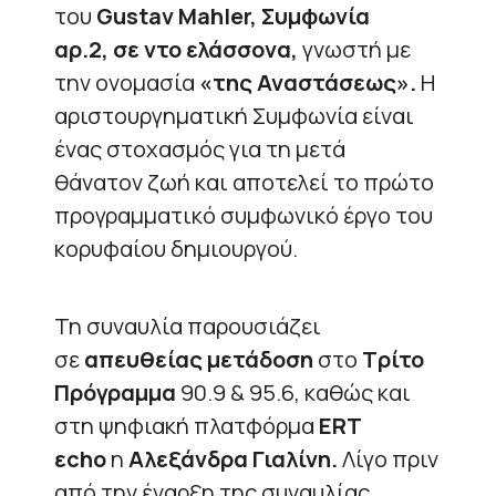
του
Gustav
Mahler, Συμφωνία
αρ.2, σε ντο ελάσσονα,
γνωστή με
την ονομασία
«της Αναστάσεως».
Η
αριστουργηματική Συμφωνία είναι
ένας στοχασμός για τη μετά
θάνατον ζωή και αποτελεί το πρώτο
προγραμματικό συμφωνικό έργο του
κορυφαίου δημιουργού.
Τη συναυλία παρουσιάζει
σε
απευθείας μετάδοση
στο
Τρίτο
Πρόγραμμα
90.9 & 95.6, καθώς και
στη ψηφιακή πλατφόρμα
ERT
εcho
η
Αλεξάνδρα Γιαλίνη.
Λίγο πριν
από την έναρξη της συναυλίας,