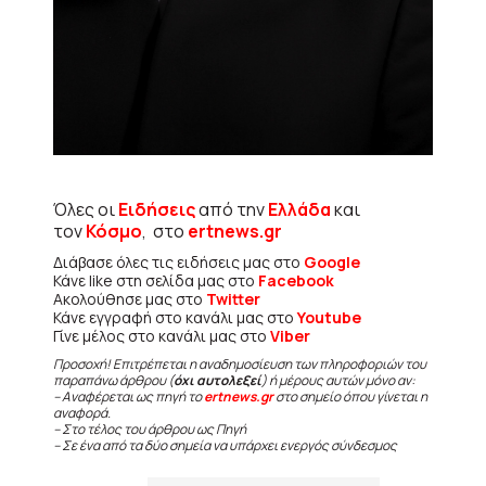
Όλες οι
Ειδήσεις
από την
Ελλάδα
και
τον
Κόσμο
, στο
ertnews.gr
Διάβασε όλες τις ειδήσεις μας στο
Google
Κάνε like στη σελίδα μας στο
Facebook
Ακολούθησε μας στο
Twitter
Κάνε εγγραφή στο κανάλι μας στο
Youtube
Γίνε μέλος στο κανάλι μας στο
Viber
Προσοχή! Επιτρέπεται η αναδημοσίευση των πληροφοριών του
παραπάνω άρθρου (
όχι αυτολεξεί
) ή μέρους αυτών μόνο αν:
– Αναφέρεται ως πηγή το
ertnews.gr
στο σημείο όπου γίνεται η
αναφορά.
– Στο τέλος του άρθρου ως Πηγή
– Σε ένα από τα δύο σημεία να υπάρχει ενεργός σύνδεσμος