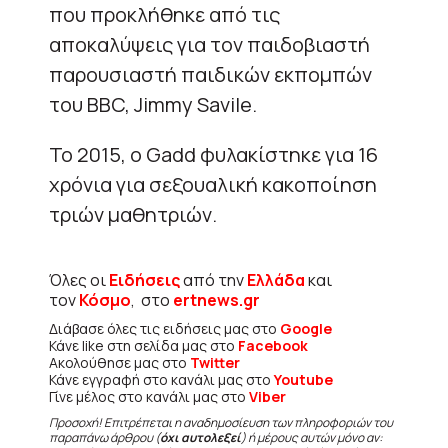
που προκλήθηκε από τις
αποκαλύψεις για τον παιδοβιαστή
παρουσιαστή παιδικών εκπομπών
του BBC, Jimmy Savile.
Το 2015, ο Gadd φυλακίστηκε για 16
χρόνια για σεξουαλική κακοποίηση
τριών μαθητριών.
Όλες οι
Ειδήσεις
από την
Ελλάδα
και
τον
Κόσμο
, στο
ertnews.gr
Διάβασε όλες τις ειδήσεις μας στο
Google
Κάνε like στη σελίδα μας στο
Facebook
Ακολούθησε μας στο
Twitter
Κάνε εγγραφή στο κανάλι μας στο
Youtube
Γίνε μέλος στο κανάλι μας στο
Viber
Προσοχή! Επιτρέπεται η αναδημοσίευση των πληροφοριών του
παραπάνω άρθρου (
όχι αυτολεξεί
) ή μέρους αυτών μόνο αν: