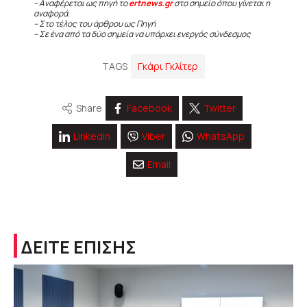
– Αναφέρεται ως πηγή το
ertnews.gr
στο σημείο όπου γίνεται η
αναφορά.
– Στο τέλος του άρθρου ως Πηγή
– Σε ένα από τα δύο σημεία να υπάρχει ενεργός σύνδεσμος
TAGS
Γκάρι Γκλίτερ
Share
Facebook
Twitter
Linkedin
Viber
WhatsApp
Email
ΔΕΙΤΕ ΕΠΙΣΗΣ