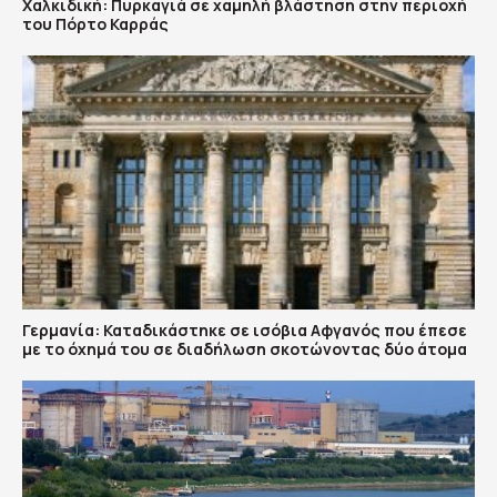
Χαλκιδική: Πυρκαγιά σε χαμηλή βλάστηση στην περιοχή
του Πόρτο Καρράς
Γερμανία: Καταδικάστηκε σε ισόβια Αφγανός που έπεσε
με το όχημά του σε διαδήλωση σκοτώνοντας δύο άτομα