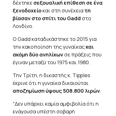
δέχτηκε
σεξουαλική επίθεση σε ένα
ξενοδοχείο
και στη συνέχεια
τη
βίασαν στο σπίτι του Gadd
στο
Λονδίνο.
Ο Gadd καταδικάστηκε το 2015 για
την κακοποίηση της γυναίκας
και
ακόμη δύο ανηλίκων
σε πράξεις που
έγιναν μεταξύ του 1975 και 1980.
Την Τρίτη, η δικαστής κ. Tipples
έκρινε ότι η γυναίκα δικαιούται
αποζημίωση ύψους 508.800 λιρών
.
“Δεν υπάρχει καμία αμφιβολία ότι η
ενάγουσα υπέστη σοβαρή