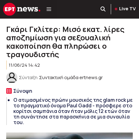
Μετάβαση
Live TV
σε
περιεχόμενο
Γκάρι Γκλίτερ: Μισό εκατ. λίρες
αποζημίωση για σεξουαλική
κακοποίηση θα πληρώσει ο
τραγουδιστής
11/06/24 14:42
Σύνταξη
Συντακτική ομάδα ertnews.gr
Σύνοψη
Ο ατιμασμένος πρώην μουσικός της glam rock με
το πραγματικό όνομα Paul Gadd - πρόσφερε στο
κορίτσι σαμπάνια όταν ήταν μόλις 12 ετών όταν
τη συνάντησε στα παρασκήνια σε μια συναυλία
του.