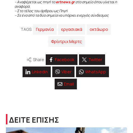
– Αναφέρεται ως πηγή το
ertnews.gr
στο σημείο όπου γίνεται η
αναφορά.
– Στο τέλος του άρθρου ως Πηγή
– Σε ένα από τα δύο σημεία να υπάρχει ενεργός σύνδεσμος
TAGS
Γερμανία
εργασιακά
οκτάωρο
Φρίντριχ Μερτς
Share
Facebook
Twitter
Linkedin
Viber
WhatsApp
Email
ΔΕΙΤΕ ΕΠΙΣΗΣ