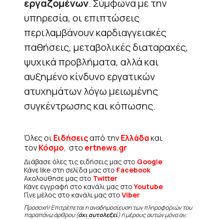
εργαζομένων
. Σύμφωνα με την
υπηρεσία, οι επιπτώσεις
περιλαμβάνουν καρδιαγγειακές
παθήσεις, μεταβολικές διαταραχές,
ψυχικά προβλήματα, αλλά και
αυξημένο κίνδυνο εργατικών
ατυχημάτων λόγω μειωμένης
συγκέντρωσης και κόπωσης.
Όλες οι
Ειδήσεις
από την
Ελλάδα
και
τον
Κόσμο
, στο
ertnews.gr
Διάβασε όλες τις ειδήσεις μας στο
Google
Κάνε like στη σελίδα μας στο
Facebook
Ακολούθησε μας στο
Twitter
Κάνε εγγραφή στο κανάλι μας στο
Youtube
Γίνε μέλος στο κανάλι μας στο
Viber
Προσοχή! Επιτρέπεται η αναδημοσίευση των πληροφοριών του
παραπάνω άρθρου (
όχι αυτολεξεί
) ή μέρους αυτών μόνο αν: