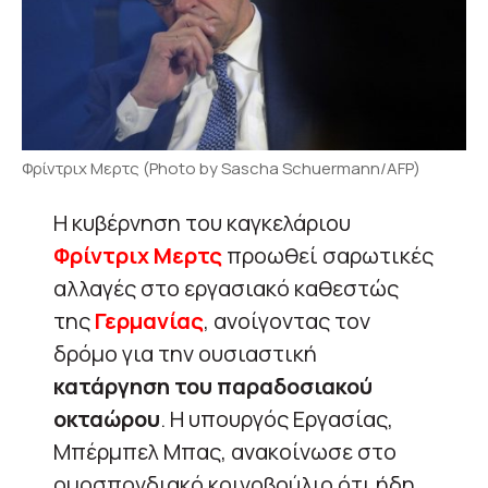
Φρίντριχ Μερτς (Photo by Sascha Schuermann/AFP)
Η κυβέρνηση του καγκελάριου
Φρίντριχ Μερτς
προωθεί σαρωτικές
αλλαγές στο εργασιακό καθεστώς
της
Γερμανίας
, ανοίγοντας τον
δρόμο για την ουσιαστική
κατάργηση του παραδοσιακού
οκταώρου
. Η υπουργός Εργασίας,
Μπέρμπελ Μπας, ανακοίνωσε στο
ομοσπονδιακό κοινοβούλιο ότι ήδη