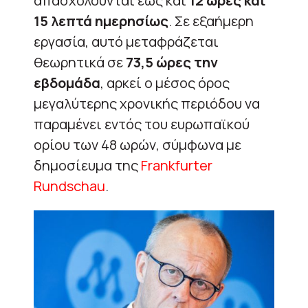
απασχολούνται έως και
12 ώρες και
15 λεπτά ημερησίως
. Σε εξαήμερη
εργασία, αυτό μεταφράζεται
θεωρητικά σε
73,5 ώρες την
εβδομάδα
, αρκεί ο μέσος όρος
μεγαλύτερης χρονικής περιόδου να
παραμένει εντός του ευρωπαϊκού
ορίου των 48 ωρών, σύμφωνα με
δημοσίευμα της
Frankfurter
Rundschau
.