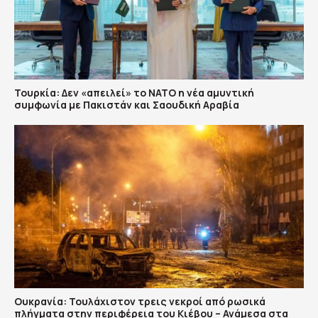
Τουρκία: Δεν «απειλεί» το ΝΑΤΟ η νέα αμυντική
συμφωνία με Πακιστάν και Σαουδική Αραβία
Ουκρανία: Τουλάχιστον τρεις νεκροί από ρωσικά
πλήγματα στην περιφέρεια του Κιέβου – Ανάμεσα στα