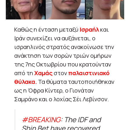
Καθώς η ένταση μεταξύ
Ισραήλ
και
Ιράν συνεχίζει να αυξάνεται, ο
ισραηλινός στρατός ανακοίνωσε την
ανάκτηση των σορών τριών ομήρων
της 7ης Οκτωβρίου που κρατούνταν
από τη
Χαμάς
στον
παλαιστινιακό
θύλακα.
Τα θύματα ταυτοποιήθηκαν
ως η Όφρα Κίντερ, ο Γιονάταν
Σαμράνο και ο λοχίας Σέι Λεβίνσον.
#BREAKING
: The IDF and
Shin Bet have recovered