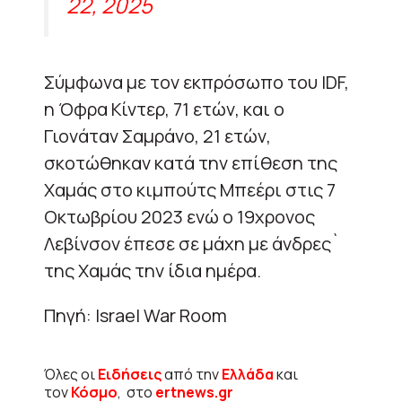
22, 2025
Σύμφωνα με τον εκπρόσωπο του IDF,
η Όφρα Κίντερ, 71 ετών, και ο
Γιονάταν Σαμράνο, 21 ετών,
σκοτώθηκαν κατά την επίθεση της
Χαμάς στο κιμπούτς Μπεέρι στις 7
Οκτωβρίου 2023 ενώ o 19χρονος
Λεβίνσον έπεσε σε μάχη με άνδρες`
της Χαμάς την ίδια ημέρα.
Πηγή: Israel War Room
Όλες οι
Ειδήσεις
από την
Ελλάδα
και
τον
Κόσμο
, στο
ertnews.gr