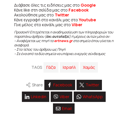
Διάβασε όλες τις ειδήσεις μας στο
Google
Κάνε like στη σελίδα μας στο
Facebook
Ακολούθησε μας στο
Twitter
Κάνε εγγραφή στο κανάλι μας στο
Youtube
Γίνε μέλος στο κανάλι μας στο
Viber
Προσοχή! Επιτρέπεται η αναδημοσίευση των πληροφοριών του
παραπάνω άρθρου (
όχι αυτολεξεί
) ή μέρους αυτών μόνο αν:
– Αναφέρεται ως πηγή το
ertnews.gr
στο σημείο όπου γίνεται η
αναφορά.
– Στο τέλος του άρθρου ως Πηγή
– Σε ένα από τα δύο σημεία να υπάρχει ενεργός σύνδεσμος
TAGS
Γάζα
Ισραήλ
Χαμάς
Share
Facebook
Twitter
Linkedin
Viber
WhatsApp
Email