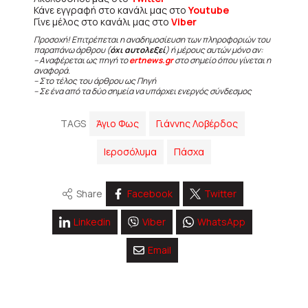
Κάνε εγγραφή στο κανάλι μας στο
Youtube
Γίνε μέλος στο κανάλι μας στο
Viber
Προσοχή! Επιτρέπεται η αναδημοσίευση των πληροφοριών του
παραπάνω άρθρου (
όχι αυτολεξεί
) ή μέρους αυτών μόνο αν:
– Αναφέρεται ως πηγή το
ertnews.gr
στο σημείο όπου γίνεται η
αναφορά.
– Στο τέλος του άρθρου ως Πηγή
– Σε ένα από τα δύο σημεία να υπάρχει ενεργός σύνδεσμος
TAGS
Άγιο Φως
Γιάννης Λοβέρδος
Ιεροσόλυμα
Πάσχα
Share
Facebook
Twitter
Linkedin
Viber
WhatsApp
Email