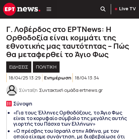
Μετάβαση
Live TV
σε
περιεχόμενο
Γ. Λοβέρδος στο ΕΡΤΝews: H
Oρθοδοξία είναι κομμάτι της
εθνοτικής μας ταυτότητας – Πώς
θα μεταφερθεί το Άγιο Φως
ΕΙΔΗΣΕΙΣ
ΠΟΛΙΤΙΚΉ
18/04/25 13:29
Ενημέρωση
18/04 13:34
Σύνταξη
Συντακτική ομάδα ertnews.gr
Σύνοψη
«Για τους Έλληνες Ορθοδόξους, το Άγιο Φως
είναι το κορυφαίο σύμβολο της μεγάλης αυτής
γιορτής του Πάσχα των Ελλήνων»
«Ο πρέσβης του Ισραήλ στην Αθήνα, με τον
οποίο είχαμε συνάντηση, με διαβεβαίωσε ότι