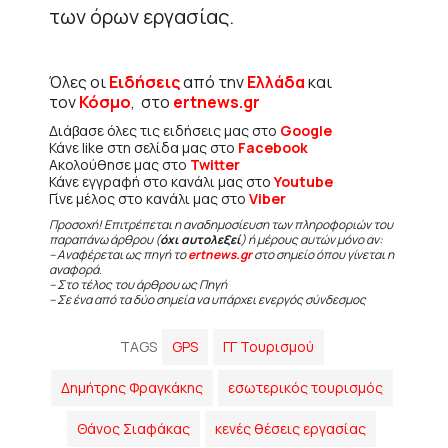
των όρων εργασίας.
Όλες οι
Ειδήσεις
από την
Ελλάδα
και
τον
Κόσμο
, στο
ertnews.gr
Διάβασε όλες τις ειδήσεις μας στο
Google
Κάνε like στη σελίδα μας στο
Facebook
Ακολούθησε μας στο
Twitter
Κάνε εγγραφή στο κανάλι μας στο
Youtube
Γίνε μέλος στο κανάλι μας στο
Viber
Προσοχή! Επιτρέπεται η αναδημοσίευση των πληροφοριών του
παραπάνω άρθρου (
όχι αυτολεξεί
) ή μέρους αυτών μόνο αν:
– Αναφέρεται ως πηγή το
ertnews.gr
στο σημείο όπου γίνεται η
αναφορά.
– Στο τέλος του άρθρου ως Πηγή
– Σε ένα από τα δύο σημεία να υπάρχει ενεργός σύνδεσμος
TAGS
GPS
ΓΓ Τουρισμού
Δημήτρης Φραγκάκης
εσωτερικός τουρισμός
Θάνος Σιαφάκας
κενές θέσεις εργασίας