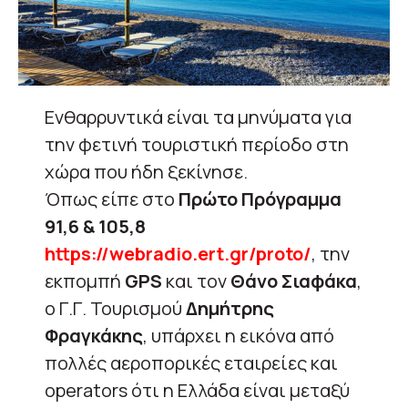
Ενθαρρυντικά είναι τα μηνύματα για
την φετινή τουριστική περίοδο στη
χώρα που ήδη ξεκίνησε.
Όπως είπε στο
Πρώτο Πρόγραμμα
91,6 & 105,8
https://webradio.ert.gr/proto/
, την
εκπομπή
GPS
και τον
Θάνο Σιαφάκα
,
ο Γ.Γ. Τουρισμού
Δημήτρης
Φραγκάκης
, υπάρχει η εικόνα από
πολλές αεροπορικές εταιρείες και
operators ότι η Ελλάδα είναι μεταξύ