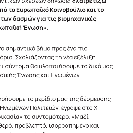
αντικών σχέσεων δήλωσε:
«Χαιρετίζω
πό το Ευρωπαϊκό Κοινοβούλιο και το
 των δασμών για τις βιομηχανικές
ρωπαϊκή Ένωση»
.
α σημαντικό βήμα προς ένα πιο
ριο. Σχολιάζοντας τη νέα εξέλιξη
τι σύντομα θα υλοποιήσουμε το δικό μας
παϊκής Ένωσης και Ηνωμένων
ηρήσουμε το μερίδιο μας της δέσμευσης
 Ηνωμένων Πολιτειών, έγραψε στο X,
δικασία» το συντομότερο. «Μαζί
θερό, προβλεπτό, ισορροπημένο και