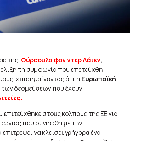
τροπής,
Ούρσουλα φον ντερ Λάιεν
,
ξέλιξη τη συμφωνία που επετεύχθη
ούς, επισημαίνοντας ότι η
Ευρωπαϊκή
 των δεσμεύσεων που έχουν
ιτείες.
 επιτεύχθηκε στους κόλπους της ΕΕ για
φωνίας που συνήφθη με την
α επιτρέψει να κλείσει γρήγορα ένα