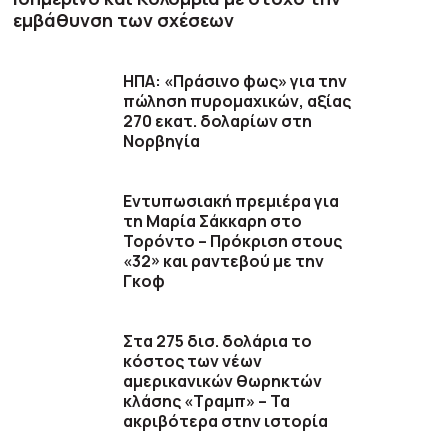
εμβάθυνση των σχέσεων
ΗΠΑ: «Πράσινο φως» για την
πώληση πυρομαχικών, αξίας
270 εκατ. δολαρίων στη
Νορβηγία
Εντυπωσιακή πρεμιέρα για
τη Μαρία Σάκκαρη στο
Τορόντο – Πρόκριση στους
«32» και ραντεβού με την
Γκοφ
Στα 275 δισ. δολάρια το
κόστος των νέων
αμερικανικών θωρηκτών
κλάσης «Τραμπ» – Τα
ακριβότερα στην ιστορία