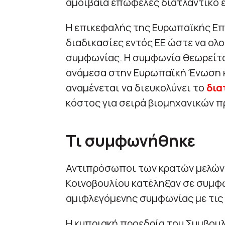
αμοιβαία επωφελές διατλαντικό 
Η επικεφαλής της Ευρωπαϊκής Επ
διαδικασίες εντός ΕΕ ώστε να ολ
συμφωνίας. Η συμφωνία θεωρείται
ανάμεσα στην Ευρωπαϊκή Ένωση κ
αναμένεται να διευκολύνει το
δια
κόστος για σειρά βιομηχανικών π
Τι συμφωνήθηκε
Αντιπρόσωποι των κρατών μελών 
Κοινοβουλίου κατέληξαν σε συμφω
αμιφλεγόμενης συμφωνίας με τις 
Η κυπριακή προεδρία του Συμβουλ