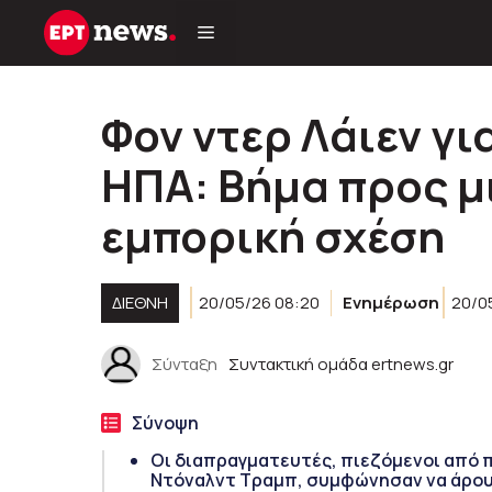
Μετάβαση
σε
περιεχόμενο
Φον ντερ Λάιεν γι
ΗΠΑ: Βήμα προς μ
εμπορική σχέση
ΔΙΕΘΝΉ
20/05/26 08:20
Ενημέρωση
20/0
Σύνταξη
Συντακτική ομάδα ertnews.gr
Σύνοψη
Οι διαπραγματευτές, πιεζόμενοι από 
Ντόναλντ Τραμπ, συμφώνησαν να άρου