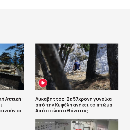
κή Αττική:
Λυκαβηττός: Σε 57χρονη γυναίκα
ι
από την Κυψέλη ανήκει το πτώμα –
κινούν οι
Από πτώση ο θάνατος