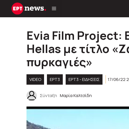
Μετάβαση
σε
περιεχόμενο
Evia Film Project
Hellas με τίτλο «
πυρκαγιές»
VIDEO
ΕΡΤ3
ΕΡΤ3 - ΕΙΔΉΣΕΙΣ
17/06/22 2
Σύνταξη
Μαρία Καλτσίδη