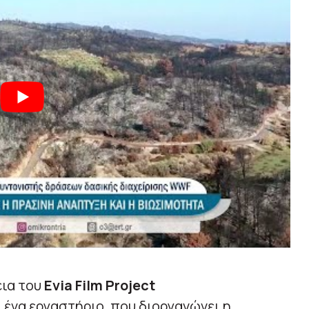
εια του
Evia Film Project
ένα εργαστήριο, που διοργανώνει η