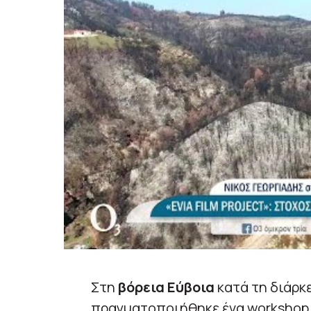
Στη
βόρεια Εύβοια
κατά τη διάρκ
πραγματοποιήθηκε ένα workshop, 