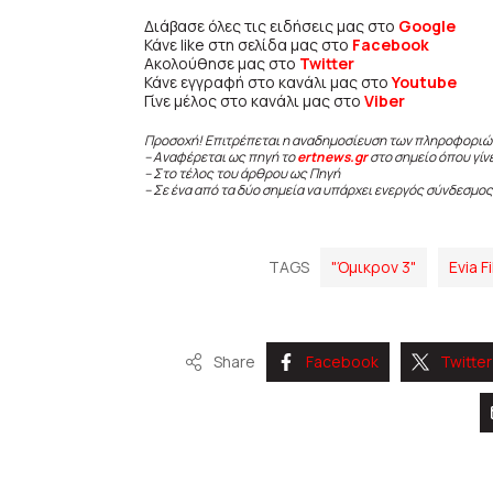
Διάβασε όλες τις ειδήσεις μας στο
Google
Κάνε like στη σελίδα μας στο
Facebook
Ακολούθησε μας στο
Twitter
Κάνε εγγραφή στο κανάλι μας στο
Youtube
Γίνε μέλος στο κανάλι μας στο
Viber
Προσοχή! Επιτρέπεται η αναδημοσίευση των πληροφοριώ
– Αναφέρεται ως πηγή το
ertnews.gr
στο σημείο όπου γίν
– Στο τέλος του άρθρου ως Πηγή
– Σε ένα από τα δύο σημεία να υπάρχει ενεργός σύνδεσμος
TAGS
"Όμικρον 3"
Evia F
Share
Facebook
Twitter