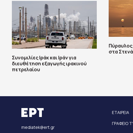
Πύραυλος
στα Στεν
Συνομιλίες Ιράκ και Ιράν για
διευθέτηση εξαγωγής ιρακινού
πετρελαίου
ΕΤΑΙΡΕΙΑ
ΓΡΑΦΕΙΟ 
mediatek@ert.gr