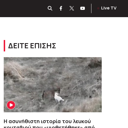
Live TV
ΔΕΙΤΕ ΕΠΙΣΗΣ
Η ασυνήθιστη ιστορία του λευκού
κουταβιού που «υιοθετήθηκε» από