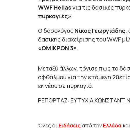
WWF Hellas
για τις δασικές πυρκ
πυρκαγιές»
.
Ο δασολόγος
Νίκος Γεωργιάδης,
ο
δασικής διαχείρισης του WWF μί
«ΟΜΙΚΡΟΝ 3»
.
Μεταξύ άλλων, τόνισε πως το δά
οφθαλμού για την επόμενη 20ετία
εκ νέου σε πυρκαγιά.
ΡΕΠΟΡΤΑΖ: ΕΥΤΥΧΙΑ ΚΩΝΣΤΑΝΤΙΝ
Όλες οι
Ειδήσεις
από την
Ελλάδα
κα