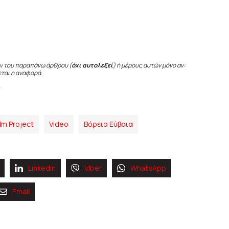
ν του παραπάνω άρθρου (
όχι αυτολεξεί
) ή μέρους αυτών μόνο αν:
εται η αναφορά.
ilm Project
Video
Βόρεια Εύβοια
Linkedin
Viber
WhatsApp
Email