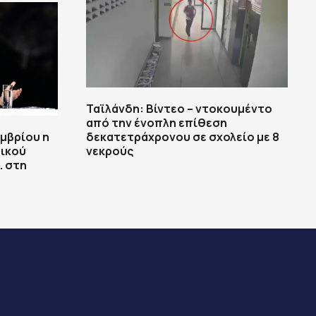
Ταϊλάνδη: Βίντεο – ντοκουμέντο
από την ένοπλη επίθεση
εμβρίου η
δεκατετράχρονου σε σχολείο με 8
ικού
νεκρούς
. στη