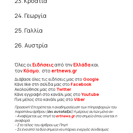
23. Κροατία
24. Γεωργία
25. Γαλλία
26. Αυστρία
Όλες οι
Ειδήσεις
από την
Ελλάδα
και
τον
Κόσμο
, στο
ertnews.gr
Διάβασε όλες τις ειδήσεις μας στο
Google
Κάνε like στη σελίδα μας στο
Facebook
Ακολούθησε μας στο
Twitter
Κάνε εγγραφή στο κανάλι μας στο
Youtube
Γίνε μέλος στο κανάλι μας στο
Viber
Προσοχή! Επιτρέπεται η αναδημοσίευση των πληροφοριών του
παραπάνω άρθρου (
όχι αυτολεξεί
) ή μέρους αυτών μόνο αν:
– Αναφέρεται ως πηγή το
ertnews.gr
στο σημείο όπου γίνεται η
αναφορά.
– Στο τέλος του άρθρου ως Πηγή
– Σε ένα από τα δύο σημεία να υπάρχει ενεργός σύνδεσμος