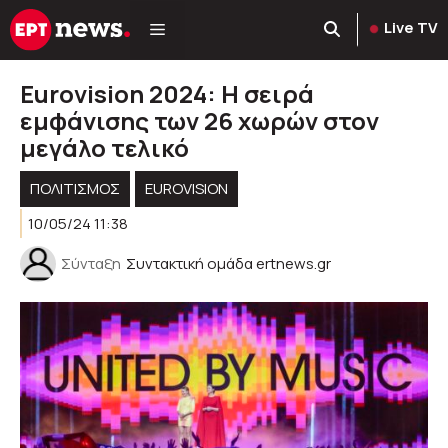
Μετάβαση
Live TV
σε
περιεχόμενο
Eurovision 2024: Η σειρά
εμφάνισης των 26 χωρών στον
μεγάλο τελικό
ΠΟΛΙΤΙΣΜΟΣ
EUROVISION
10/05/24 11:38
Σύνταξη
Συντακτική ομάδα ertnews.gr