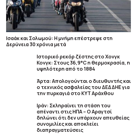
Ισαάκ και Σολωμού: Η μνήμη επέστρεψε στη
Δερύνεια 30 χρόνια μετά
Ιστορικό ρεκόρ ζέστης στο Χονγκ
Κονγκ: Στους 36,9°C η θερμοκρασία, η
υψηλότερη από το 1884
Άρτα: Απολογούνται ο διευθυντής και
ο τεχνικός ασφαλείας του ΔΕΔΔΗΕ για
την πυρκαγιά στο ΚΥΤ Αράχθου
Ιράν: Σκληραίνει τη στάση του
απέναντι στις ΗΠΑ – Ο Αραγτσί
δηλώνει ότι δεν υπάρχουν απευθείας
συνομιλίες και αποκλείει
διαπραγματεύσεις