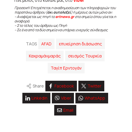
Γίνε μέλος στο κανάλι μας στο
Viber
Προσοχή! Επιτρέπεται η αναδημοσίευση των πληροφοριών του
παραπάνω άρθρου (
όχι αυτολεξεί
) ή μέρους αυτών μόνο αν:
– Αναφέρεται ως πηγή το
ertnews.gr
στο σημείο όπου γίνεται η
αναφορά.
– Στο τέλος του άρθρου ως Πηγή
– Σε ένα από τα δύο σημεία να υπάρχει ενεργός σύνδεσμος
TAGS
AFAD
επιχείρηση διάσωσης
Καχραμάνμαράς
σεισμός Τουρκία
Ταγίπ Ερντογάν
Share
Facebook
Twitter
Linkedin
Viber
WhatsApp
Email