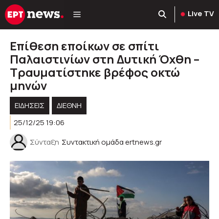
Μετάβαση
Live TV
σε
περιεχόμενο
Eπίθεση εποίκων σε σπίτι
Παλαιστινίων στη Δυτική Όχθη –
Τραυματίστηκε βρέφος οκτώ
μηνών
ΕΙΔΗΣΕΙΣ
ΔΙΕΘΝΗ
25/12/25 19:06
Σύνταξη
Συντακτική ομάδα ertnews.gr