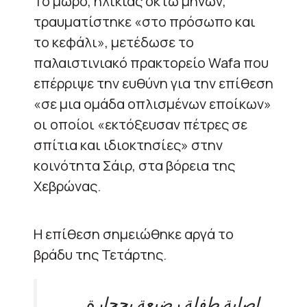
Το μωρό, ηλικίας οκτώ μηνών,
τραυματίστηκε «στο πρόσωπο και
το κεφάλι», μετέδωσε το
παλαιστινιακό πρακτορείο Wafa που
επέρριψε την ευθύνη για την επίθεση
«σε μια ομάδα οπλισμένων εποίκων»
οι οποίοι «εκτόξευσαν πέτρες σε
σπίτια και ιδιοκτησίες» στην
κοινότητα Σάιρ, στα βόρεια της
Χεβρώνας.
Η επίθεση σημειώθηκε αργά το
βράδυ της Τετάρτης.
إصابة طفلة رضيعة بحجارة