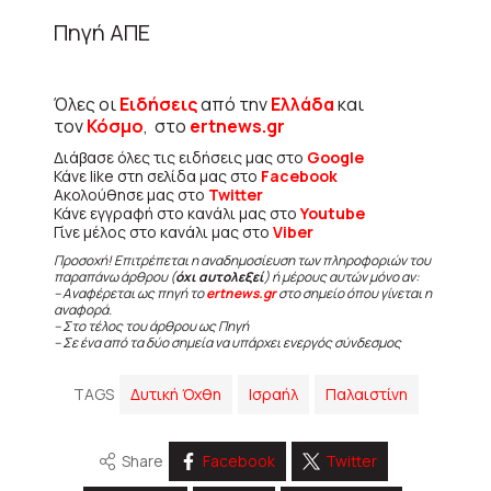
Πηγή ΑΠΕ
Όλες οι
Ειδήσεις
από την
Ελλάδα
και
τον
Κόσμο
, στο
ertnews.gr
Διάβασε όλες τις ειδήσεις μας στο
Google
Κάνε like στη σελίδα μας στο
Facebook
Ακολούθησε μας στο
Twitter
Κάνε εγγραφή στο κανάλι μας στο
Youtube
Γίνε μέλος στο κανάλι μας στο
Viber
Προσοχή! Επιτρέπεται η αναδημοσίευση των πληροφοριών του
παραπάνω άρθρου (
όχι αυτολεξεί
) ή μέρους αυτών μόνο αν:
– Αναφέρεται ως πηγή το
ertnews.gr
στο σημείο όπου γίνεται η
αναφορά.
– Στο τέλος του άρθρου ως Πηγή
– Σε ένα από τα δύο σημεία να υπάρχει ενεργός σύνδεσμος
TAGS
Δυτική Όχθη
Ισραήλ
Παλαιστίνη
Share
Facebook
Twitter