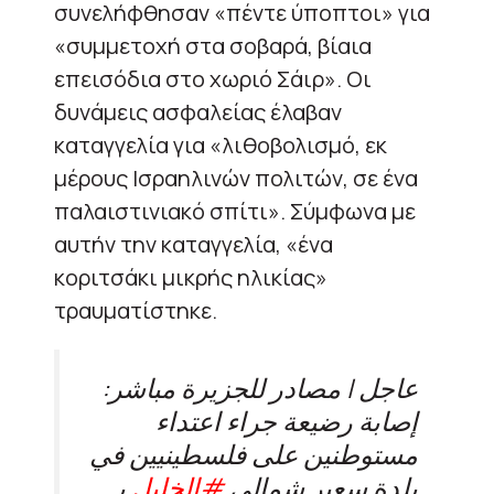
συνελήφθησαν «πέντε ύποπτοι» για
«συμμετοχή στα σοβαρά, βίαια
επεισόδια στο χωριό Σάιρ». Οι
δυνάμεις ασφαλείας έλαβαν
καταγγελία για «λιθοβολισμό, εκ
μέρους Ισραηλινών πολιτών, σε ένα
παλαιστινιακό σπίτι». Σύμφωνα με
αυτήν την καταγγελία, «ένα
κοριτσάκι μικρής ηλικίας»
τραυματίστηκε.
عاجل | مصادر للجزيرة مباشر:
إصابة رضيعة جراء اعتداء
مستوطنين على فلسطينيين في
بلدة سعير شمالي
#الخليل
بـ