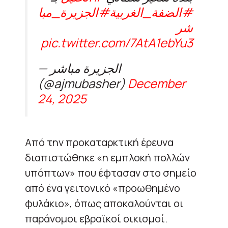
#الضفة_الغربية
#الجزيرة_مبا
شر
pic.twitter.com/7AtA1ebYu3
— الجزيرة مباشر
(@ajmubasher)
December
24, 2025
Από την προκαταρκτική έρευνα
διαπιστώθηκε «η εμπλοκή πολλών
υπόπτων» που έφτασαν στο σημείο
από ένα γειτονικό «προωθημένο
φυλάκιο», όπως αποκαλούνται οι
παράνομοι εβραϊκοί οικισμοί.