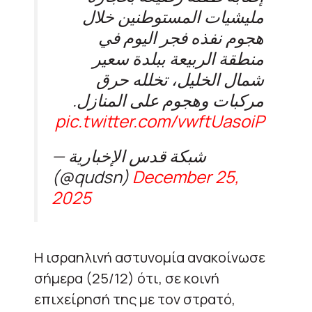
مليشيات المستوطنين خلال
هجوم نفذه فجر اليوم في
منطقة الربيعة ببلدة سعير
شمال الخليل، تخلله حرق
مركبات وهجوم على المنازل.
pic.twitter.com/vwftUasoiP
— شبكة قدس الإخبارية
(@qudsn)
December 25,
2025
Η ισραηλινή αστυνομία ανακοίνωσε
σήμερα (25/12) ότι, σε κοινή
επιχείρησή της με τον στρατό,