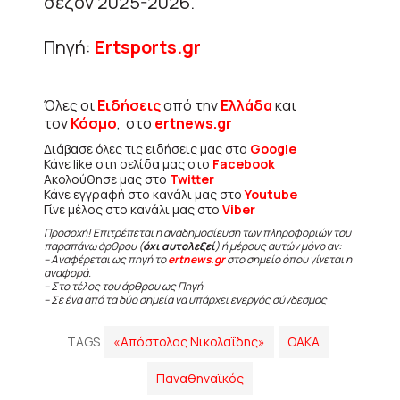
σεζόν 2025-2026.
Πηγή:
Εrtsports.gr
Όλες οι
Ειδήσεις
από την
Ελλάδα
και
τον
Κόσμο
, στο
ertnews.gr
Διάβασε όλες τις ειδήσεις μας στο
Google
Κάνε like στη σελίδα μας στο
Facebook
Ακολούθησε μας στο
Twitter
Κάνε εγγραφή στο κανάλι μας στο
Youtube
Γίνε μέλος στο κανάλι μας στο
Viber
Προσοχή! Επιτρέπεται η αναδημοσίευση των πληροφοριών του
παραπάνω άρθρου (
όχι αυτολεξεί
) ή μέρους αυτών μόνο αν:
– Αναφέρεται ως πηγή το
ertnews.gr
στο σημείο όπου γίνεται η
αναφορά.
– Στο τέλος του άρθρου ως Πηγή
– Σε ένα από τα δύο σημεία να υπάρχει ενεργός σύνδεσμος
TAGS
«Απόστολος Νικολαΐδης»
ΟΑΚΑ
Παναθηναϊκός