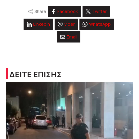
Share
Facebook
Twitter
Linkedin
Viber
WhatsApp
Email
ΔΕΙΤΕ ΕΠΙΣΗΣ