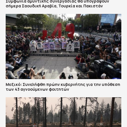
Συμφωνία αμυντικής συνεργασίας θα υπογράψουν
σήμερα Σαουδική Αραβία, Τουρκία και Πακιστάν
Μεξικό: Συνελήφθη πρώην κυβερνήτης για την υπόθεση
των 43 αγνοούμενων φοιτητών