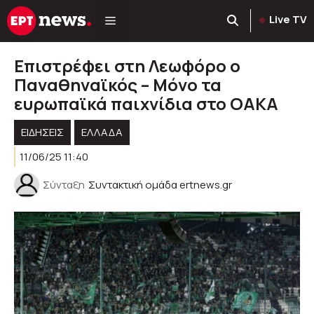
Μετάβαση
Live TV
σε
περιεχόμενο
Επιστρέφει στη Λεωφόρο ο
Παναθηναϊκός – Μόνο τα
ευρωπαϊκά παιχνίδια στο ΟΑΚΑ
ΕΙΔΗΣΕΙΣ
ΕΛΛΑΔΑ
11/06/25 11:40
Σύνταξη
Συντακτική ομάδα ertnews.gr