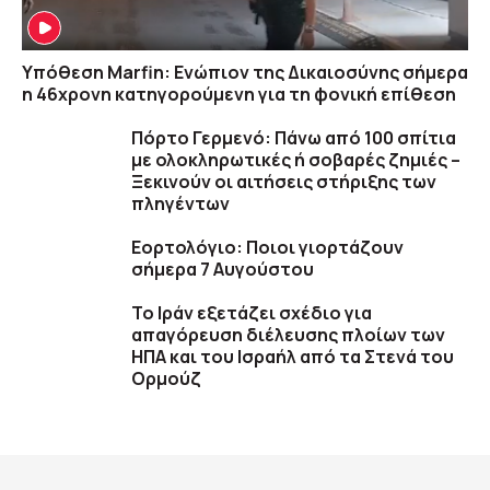
Υπόθεση Marfin: Ενώπιον της Δικαιοσύνης σήμερα
η 46χρονη κατηγορούμενη για τη φονική επίθεση
Πόρτο Γερμενό: Πάνω από 100 σπίτια
με ολοκληρωτικές ή σοβαρές ζημιές –
Ξεκινούν οι αιτήσεις στήριξης των
πληγέντων
Εορτολόγιο: Ποιοι γιορτάζουν
σήμερα 7 Αυγούστου
Το Ιράν εξετάζει σχέδιο για
απαγόρευση διέλευσης πλοίων των
ΗΠΑ και του Ισραήλ από τα Στενά του
Ορμούζ