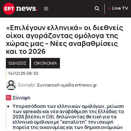
Μετάβαση
Live TV
σε
περιεχόμενο
«Eπιλέγουν ελληνικά» οι διεθνείς
οίκοι αγοράζοντας ομόλογα της
χώρας μας – Νέες αναβαθμίσεις
και το 2026
ΕΙΔΗΣΕΙΣ
ΟΙΚΟΝΟΜΙΑ
14/12/25 08:32
Σύνταξη
Συντακτική ομάδα ertnews.gr
Σύνοψη
Υπεραπόδοση των ελληνικών ομολόγων, μείωση
των spreads και νέα αναβάθμιση της Ελλάδας το
2026 βλέπει η Citi, δηλώνοντας θετική για τα
ελληνικά ομόλογα με "καταλύτη" την ισχυρή
πορεία της οικονομίας και των δημοσιονομικών