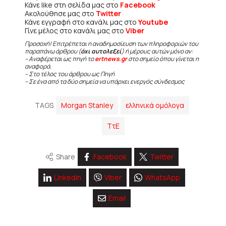
Κάνε like στη σελίδα μας στο
Facebook
Ακολούθησε μας στο
Twitter
Κάνε εγγραφή στο κανάλι μας στο
Youtube
Γίνε μέλος στο κανάλι μας στο
Viber
Προσοχή! Επιτρέπεται η αναδημοσίευση των πληροφοριών του
παραπάνω άρθρου (
όχι αυτολεξεί
) ή μέρους αυτών μόνο αν:
– Αναφέρεται ως πηγή το
ertnews.gr
στο σημείο όπου γίνεται η
αναφορά.
– Στο τέλος του άρθρου ως Πηγή
– Σε ένα από τα δύο σημεία να υπάρχει ενεργός σύνδεσμος
TAGS
Morgan Stanley
ελληνικά ομόλογα
ΤτΕ
Share
Facebook
Twitter
Linkedin
Viber
WhatsApp
Email