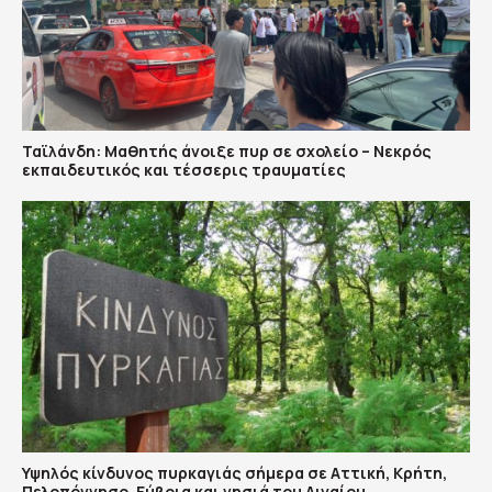
Ταϊλάνδη: Μαθητής άνοιξε πυρ σε σχολείο – Νεκρός
εκπαιδευτικός και τέσσερις τραυματίες
Υψηλός κίνδυνος πυρκαγιάς σήμερα σε Αττική, Κρήτη,
Πελοπόννησο, Εύβοια και νησιά του Αιγαίου