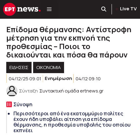
Μετάβαση
Live TV
σε
περιεχόμενο
Επίδομα θέρμανσης: Αντίστροφη
μέτρηση για την εκπνοή της
προθεσμίας – Ποιοι το
δικαιούνται και πόσα θα πάρουν
ΕΙΔΗΣΕΙΣ
ΟΙΚΟΝΟΜΙΑ
04/12/25 09:01
Ενημέρωση
04/12 09:10
Σύνταξη
Συντακτική ομάδα ertnews.gr
Σύνοψη
Περισσότεροι από ένα εκατομμύριο πολίτες
έχουν ήδη υποβάλει αίτηση για επίδομα
θέρμανσης, η προθεσμία υποβολής του οποίου
εκπνέει