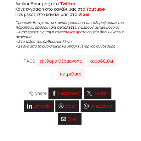
Ακολούθησε μας στο
Twitter
Κάνε εγγραφή στο κανάλι μας στο
Youtube
Γίνε μέλος στο κανάλι μας στο
Viber
Προσοχή! Επιτρέπεται η αναδημοσίευση των πληροφοριών του
παραπάνω άρθρου (
όχι αυτολεξεί
) ή μέρους αυτών μόνο αν:
– Αναφέρεται ως πηγή το
ertnews.gr
στο σημείο όπου γίνεται η
αναφορά.
– Στο τέλος του άρθρου ως Πηγή
– Σε ένα από τα δύο σημεία να υπάρχει ενεργός σύνδεσμος
TAGS
επίδομα θέρμανσης
καυσόξυλα
πετρέλαιο
Share
Facebook
Twitter
Linkedin
Viber
WhatsApp
Email