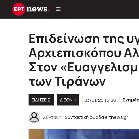
Μετάβαση
σε
περιεχόμενο
Eπιδείνωση της υ
Αρχιεπισκόπου Αλ
Στον «Ευαγγελισμ
των Τιράνων
ΕΙΔΗΣΕΙΣ
ΔΙΕΘΝΗ
03/01/25 15:38
Ενημέ
Σύνταξη
Συντακτική ομάδα ertnews.gr