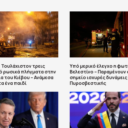
 Τουλάχιστον τρεις
Υπό μερικό έλεγχο η φωτ
ό ρωσικά πλήγματα στην
Βελεστίνο – Παραμένουν
α του Κιέβου – Ανάμεσα
σημείο ισχυρές δυνάμεις
α ένα παιδί
Πυροσβεστικής