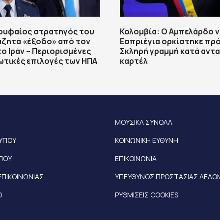
ορυφαίος στρατηγός του
Κολομβία: Ο Αμπελάρδο ν
αζητά «έξοδο» από τον
Εσπριέγια ορκίστηκε πρ
ο Ιράν – Περιορισμένες
Σκληρή γραμμή κατά αντα
ωτικές επιλογές των ΗΠΑ
καρτέλ
ΜΟΥΣΙΚΑ ΣΥΝΟΛΑ
ΤΥΠΟΥ
ΚΟΙΝΩΝΙΚΗ ΕΥΘΥΝΗ
ΥΠΟΥ
ΕΠΙΚΟΙΝΩΝΙΑ
ΕΠΙΚΟΙΝΩΝΙΑΣ
ΥΠΕΥΘΥΝΟΣ ΠΡΟΣΤΑΣΙΑΣ ΔΕΔ
Ο
ΡΥΘΜΙΣΕΙΣ COOKIES