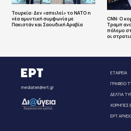
Τουρκία: Δεν «απειλεί» το ΝΑΤΟ η
νέα αμυντική συμφωνία με
CNN: Ο κ
Πακιστάν και Σαουδική Αραβία
Τραμπ αν
πόλεμο στ
οι στρατι
ΕΤΑΙΡΕΙΑ
ΓΡΑΦΕΙΟ 
mediatek@ert.gr
ΔΕΛΤΙΑ Τ
ΧΟΡΗΓΙΕΣ 
ΕΡΤ ΑΡΧΕΙ