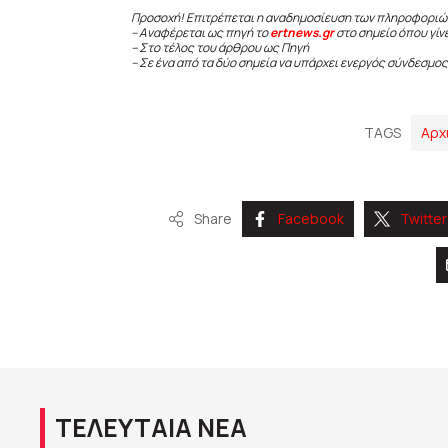
Προσοχή! Επιτρέπεται η αναδημοσίευση των πληροφοριώ
– Αναφέρεται ως πηγή το
ertnews.gr
στο σημείο όπου γίν
– Στο τέλος του άρθρου ως Πηγή
– Σε ένα από τα δύο σημεία να υπάρχει ενεργός σύνδεσμος
TAGS
Αρχ
Share
Facebook
Twitter
ΤΕΛΕΥΤΑΙΑ ΝΕΑ