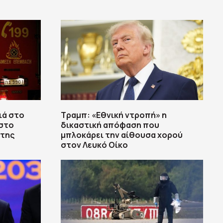
ιά στο
Τραμπ: «Εθνική ντροπή» η
 στο
δικαστική απόφαση που
 της
μπλοκάρει την αίθουσα χορού
στον Λευκό Οίκο