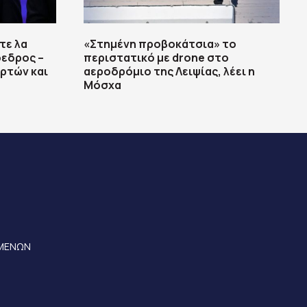
τε λα
«Στημένη προβοκάτσια» το
όεδρος –
περιστατικό με drone στο
ρτών και
αεροδρόμιο της Λειψίας, λέει η
Μόσχα
ΟΜΕΝΩΝ