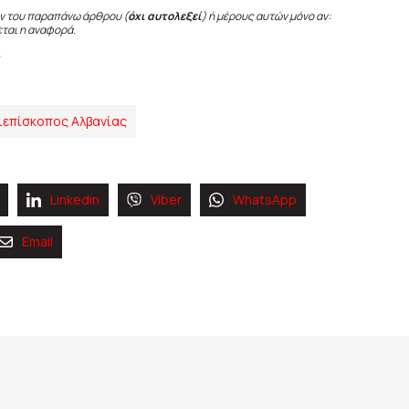
ν του παραπάνω άρθρου (
όχι αυτολεξεί
) ή μέρους αυτών μόνο αν:
εται η αναφορά.
ιεπίσκοπος Αλβανίας
Linkedin
Viber
WhatsApp
Email