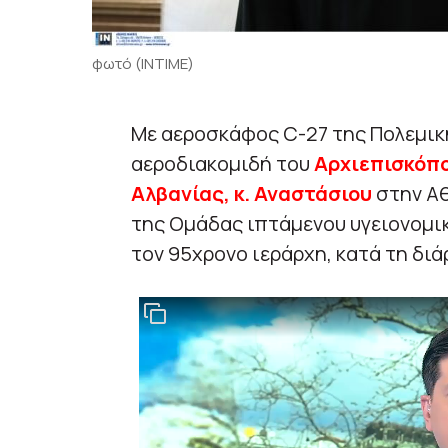
φωτό (ΙΝΤΙΜΕ)
Με αεροσκάφος C-27 της Πολεμικ
αεροδιακομιδή του
Αρχιεπισκόπο
Αλβανίας, κ. Αναστάσιου
στην Αθ
της Ομάδας ιπτάμενου υγειονομι
τον 95χρονο ιεράρχη, κατά τη διά