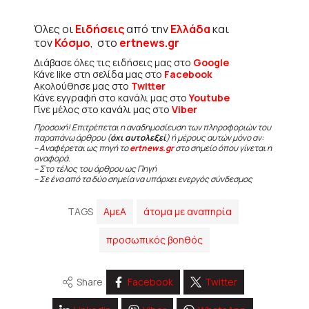
Όλες οι
Ειδήσεις
από την
Ελλάδα
και
τον
Κόσμο
, στο
ertnews.gr
Διάβασε όλες τις ειδήσεις μας στο
Google
Κάνε like στη σελίδα μας στο
Facebook
Ακολούθησε μας στο
Twitter
Κάνε εγγραφή στο κανάλι μας στο
Youtube
Γίνε μέλος στο κανάλι μας στο
Viber
Προσοχή! Επιτρέπεται η αναδημοσίευση των πληροφοριών του
παραπάνω άρθρου (
όχι αυτολεξεί
) ή μέρους αυτών μόνο αν:
– Αναφέρεται ως πηγή το
ertnews.gr
στο σημείο όπου γίνεται η
αναφορά.
– Στο τέλος του άρθρου ως Πηγή
– Σε ένα από τα δύο σημεία να υπάρχει ενεργός σύνδεσμος
TAGS
ΑμεΑ
άτομα με αναπηρία
προσωπικός βοηθός
Share
Facebook
Twitter