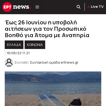
Μετάβαση
Live TV
σε
περιεχόμενο
Έως 26 Ιουνίου η υποβολή
αιτήσεων για τον Προσωπικό
Βοηθό για Άτομα με Αναπηρία
ΕΛΛΑΔΑ
ΚΟΙΝΩΝΊΑ
16/06/22 11:21
Σύνταξη
Συντακτική ομάδα ertnews.gr