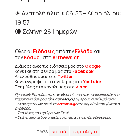
☀ Ανατολή ήλιου: 06:53 – Δύση ήλιου:
19:57
🌘 Σελήνη 26.1 ημερών
Όλες οι
Ειδήσεις
από την
Ελλάδα
και
τον
Κόσμο
, στο
ertnews.gr
Διάβασε όλες τις ειδήσεις μας στο
Google
Κάνε like στη σελίδα μας στο
Facebook
Ακολούθησε μας στο
Twitter
Κάνε εγγραφή στο κανάλι μας στο
Youtube
Γίνε μέλος στο κανάλι μας στο
Viber
Προσοχή! Επιτρέπεται η αναδημοσίευση των πληροφοριών του
παραπάνω άρθρου (
όχι αυτολεξεί
) ή μέρους αυτών μόνο αν:
– Αναφέρεται ως πηγή το
ertnews.gr
στο σημείο όπου γίνεται η
αναφορά.
– Στο τέλος του άρθρου ως Πηγή
– Σε ένα από τα δύο σημεία να υπάρχει ενεργός σύνδεσμος
TAGS
γιορτή
εορτολόγιο