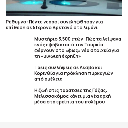
Ρέθυμνο: Πέντε νεαροί συνελήφθησαν για
επίθεση σε 51χρονο Βρετανό στο λιμάνι
Μυστήριο 3.500 ετών: Πώς τα λείψανα
ενός εφήβου από την Τουρκία
φέρνουν στο «φως» νέα στοιχεία για
τη «μινωική έκρηξη»
Τρεις συλλήψεις σε Λέσβο και
Κορινθία για πρόκληση πυρκαγιών
από αμέλεια
Η ζωή στις ταράτσες της Γάζας:
Μελισσοκόμος κάνει μια νέα αρχή
μέσα στα ερείπια του πολέμου