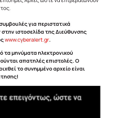
 επίσημες Αρχές ώστε να επιβεβαιώνουν
τος.
συμβουλές για περιστατικά
 στην ιστοσελίδα της Διεύθυνσης
ος
www.cyberalert.gr
.
ό τα μηνύματα ηλεκτρονικού
νούνται απατηλές επιστολές. Ο
ιχθεί το συνημμένο αρχείο είναι
άτησης!