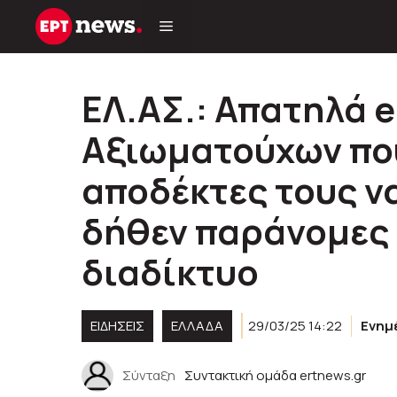
Μετάβαση
σε
περιεχόμενο
ΕΛ.ΑΣ.: Απατηλά e
Αξιωματούχων πο
αποδέκτες τους ν
δήθεν παράνομες 
διαδίκτυο
ΕΙΔΗΣΕΙΣ
ΕΛΛΑΔΑ
29/03/25 14:22
Ενημ
Σύνταξη
Συντακτική ομάδα ertnews.gr