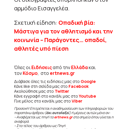
αρμόδιο Εισαγγελέα.
Σχετική είδηση:
Οπαδική βία:
Μάστιγα για τον αθλητισμό και την
κοινωνία – Παράγοντες… οπαδοί,
αθλητές υπό πίεση
Όλες οι
Ειδήσεις
από την
Ελλάδα
και
τον
Κόσμο
, στο
ertnews.gr
Διάβασε όλες τις ειδήσεις μας στο
Google
Κάνε like στη σελίδα μας στο
Facebook
Ακολούθησε μας στο
Twitter
Κάνε εγγραφή στο κανάλι μας στο
Youtube
Γίνε μέλος στο κανάλι μας στο
Viber
Προσοχή! Επιτρέπεται η αναδημοσίευση των πληροφοριών του
παραπάνω άρθρου (
όχι αυτολεξεί
) ή μέρους αυτών μόνο αν:
– Αναφέρεται ως πηγή το
ertnews.gr
στο σημείο όπου γίνεται η
αναφορά.
– Στο τέλος του άρθρου ως Πηγή