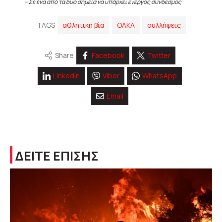
– Σε ένα από τα δύο σημεία να υπάρχει ενεργός σύνδεσμος
TAGS
αθλητική βία
ΟΑΚΑ
συλλήψεις
Share
Facebook
Twitter
Linkedin
Viber
WhatsApp
Email
ΔΕΙΤΕ ΕΠΙΣΗΣ