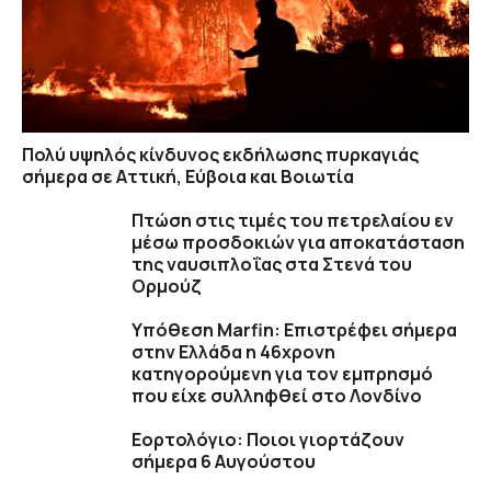
Πολύ υψηλός κίνδυνος εκδήλωσης πυρκαγιάς
σήμερα σε Αττική, Εύβοια και Βοιωτία
Πτώση στις τιμές του πετρελαίου εν
μέσω προσδοκιών για αποκατάσταση
της ναυσιπλοΐας στα Στενά του
Ορμούζ
Υπόθεση Marfin: Επιστρέφει σήμερα
στην Ελλάδα η 46χρονη
κατηγορούμενη για τον εμπρησμό
που είχε συλληφθεί στο Λονδίνο
Εορτολόγιο: Ποιοι γιορτάζουν
σήμερα 6 Αυγούστου