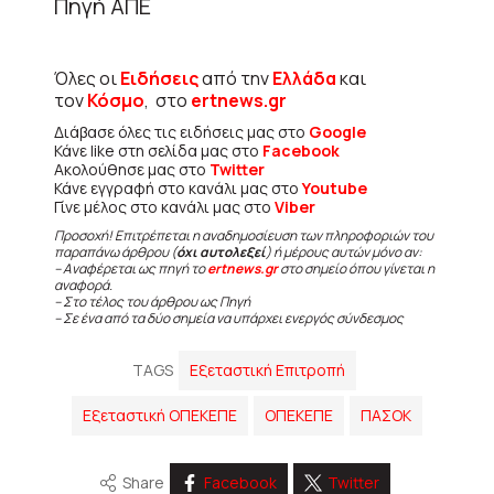
Πηγή ΑΠΕ
Όλες οι
Ειδήσεις
από την
Ελλάδα
και
τον
Κόσμο
, στο
ertnews.gr
Διάβασε όλες τις ειδήσεις μας στο
Google
Κάνε like στη σελίδα μας στο
Facebook
Ακολούθησε μας στο
Twitter
Κάνε εγγραφή στο κανάλι μας στο
Youtube
Γίνε μέλος στο κανάλι μας στο
Viber
Προσοχή! Επιτρέπεται η αναδημοσίευση των πληροφοριών του
παραπάνω άρθρου (
όχι αυτολεξεί
) ή μέρους αυτών μόνο αν:
– Αναφέρεται ως πηγή το
ertnews.gr
στο σημείο όπου γίνεται η
αναφορά.
– Στο τέλος του άρθρου ως Πηγή
– Σε ένα από τα δύο σημεία να υπάρχει ενεργός σύνδεσμος
TAGS
Εξεταστική Επιτροπή
Εξεταστική ΟΠΕΚΕΠΕ
ΟΠΕΚΕΠΕ
ΠΑΣΟΚ
Share
Facebook
Twitter