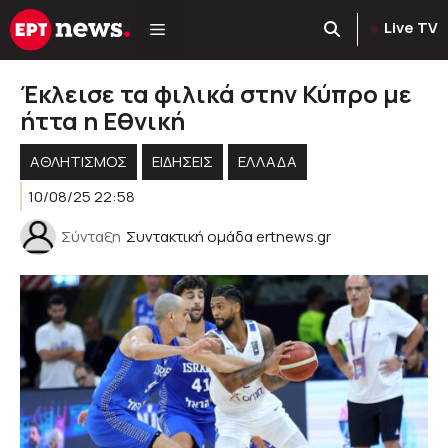
Μετάβαση
Live TV
σε
περιεχόμενο
Έκλεισε τα φιλικά στην Κύπρο με
ήττα η Εθνική
ΑΘΛΗΤΙΣΜΟΣ
ΕΙΔΗΣΕΙΣ
ΕΛΛΑΔΑ
10/08/25 22:58
Σύνταξη
Συντακτική ομάδα ertnews.gr