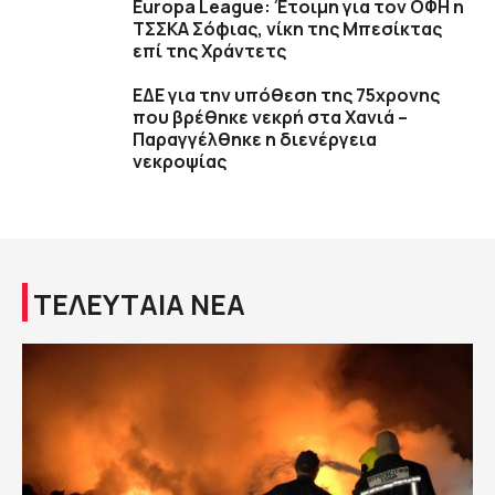
Europa League: Έτοιμη για τον ΟΦΗ η
ΤΣΣΚΑ Σόφιας, νίκη της Μπεσίκτας
επί της Χράντετς
ΕΔΕ για την υπόθεση της 75χρονης
που βρέθηκε νεκρή στα Χανιά –
Παραγγέλθηκε η διενέργεια
νεκροψίας
ΤΕΛΕΥΤΑΙΑ ΝΕΑ