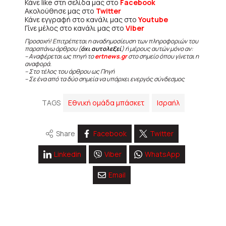
Κάνε like στη σελίδα μας στο
Facebook
Ακολούθησε μας στο
Twitter
Κάνε εγγραφή στο κανάλι μας στο
Youtube
Γίνε μέλος στο κανάλι μας στο
Viber
Προσοχή! Επιτρέπεται η αναδημοσίευση των πληροφοριών του
παραπάνω άρθρου (
όχι αυτολεξεί
) ή μέρους αυτών μόνο αν:
– Αναφέρεται ως πηγή το
ertnews.gr
στο σημείο όπου γίνεται η
αναφορά.
– Στο τέλος του άρθρου ως Πηγή
– Σε ένα από τα δύο σημεία να υπάρχει ενεργός σύνδεσμος
TAGS
Εθνική ομάδα μπάσκετ
Ισραήλ
Share
Facebook
Twitter
Linkedin
Viber
WhatsApp
Email