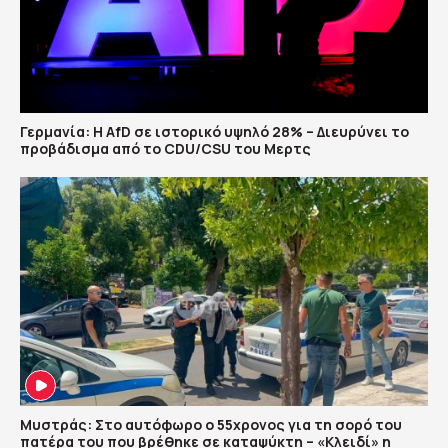
Γερμανία: Η AfD σε ιστορικό υψηλό 28% – Διευρύνει το
προβάδισμα από το CDU/CSU του Μερτς
Μυστράς: Στο αυτόφωρο ο 55χρονος για τη σορό του
πατέρα του που βρέθηκε σε καταψύκτη – «Κλειδί» η