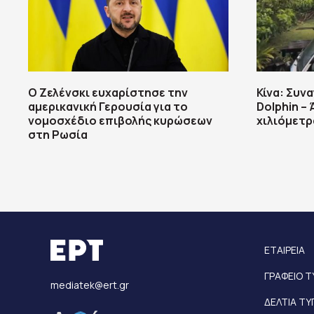
Ο Ζελένσκι ευχαρίστησε την
Κίνα: Συν
αμερικανική Γερουσία για το
Dolphin – 
νομοσχέδιο επιβολής κυρώσεων
χιλιόμετρ
στη Ρωσία
ΕΤΑΙΡΕΙΑ
ΓΡΑΦΕΙΟ 
mediatek@ert.gr
ΔΕΛΤΙΑ Τ