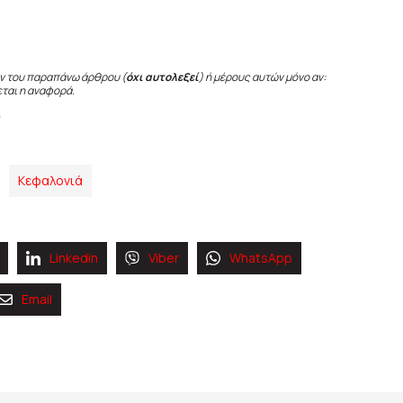
ν του παραπάνω άρθρου (
όχι αυτολεξεί
) ή μέρους αυτών μόνο αν:
εται η αναφορά.
S
Κεφαλονιά
Linkedin
Viber
WhatsApp
Email