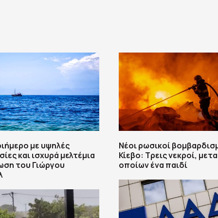
ριήμερο με υψηλές
Νέοι ρωσικοί βομβαρδισ
ίες και ισχυρά μελτέμια
Κίεβο: Τρεις νεκροί, μετ
ωση του Γιώργου
οποίων ένα παιδί
λ