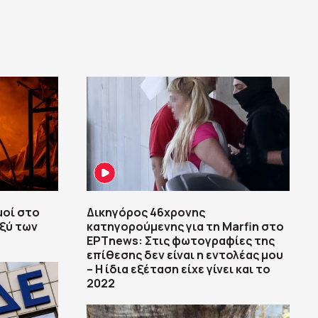
μοί στο
Δικηγόρος 46χρονης
αξύ των
κατηγορούμενης για τη Marfin στο
ΕΡΤnews: Στις φωτογραφίες της
επίθεσης δεν είναι η εντολέας μου
– Η ίδια εξέταση είχε γίνει και το
2022