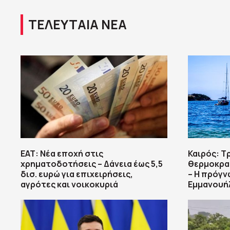
ΤΕΛΕΥΤΑΙΑ ΝΕΑ
ΕΑΤ: Νέα εποχή στις
Καιρός: Τ
χρηματοδοτήσεις – Δάνεια έως 5,5
θερμοκρασ
δισ. ευρώ για επιχειρήσεις,
– Η πρόγν
αγρότες και νοικοκυριά
Εμμανουή