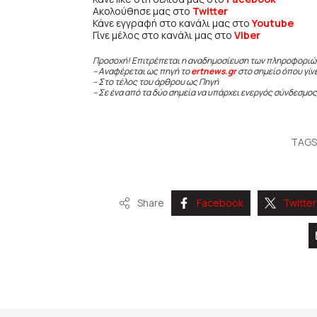
Ακολούθησε μας στο
Twitter
Κάνε εγγραφή στο κανάλι μας στο
Youtube
Γίνε μέλος στο κανάλι μας στο
Viber
Προσοχή! Επιτρέπεται η αναδημοσίευση των πληροφοριώ
– Αναφέρεται ως πηγή το
ertnews.gr
στο σημείο όπου γίν
– Στο τέλος του άρθρου ως Πηγή
– Σε ένα από τα δύο σημεία να υπάρχει ενεργός σύνδεσμος
TAG
Share
Facebook
Twitter