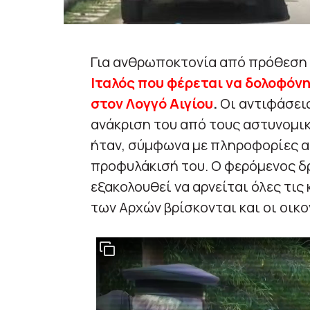
Για ανθρωποκτονία από πρόθεση 
Ιταλός που φέρεται να δολοφόνη
στον Λογγό Αιγίου
.
Οι αντιφάσει
ανάκριση του από τους αστυνομ
ήταν, σύμφωνα με πληροφορίες α
προφυλάκισή του. Ο φερόμενος δρ
εξακολουθεί να αρνείται όλες τι
των Αρχών βρίσκονται και οι οικο