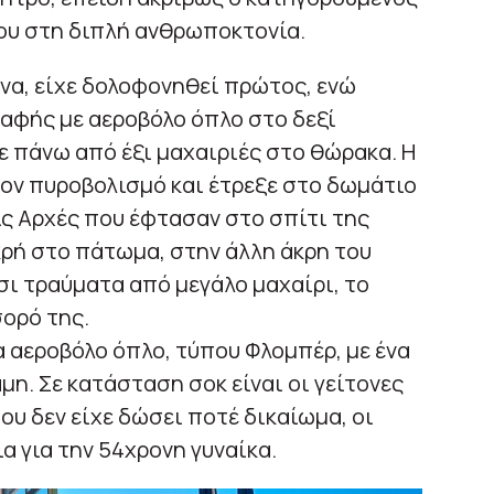
ου στη διπλή ανθρωποκτονία.
να, είχε δολοφονηθεί πρώτος, ενώ
παφής με αεροβόλο όπλο στο δεξί
ε πάνω από έξι μαχαιριές στο θώρακα. Η
τον πυροβολισμό και έτρεξε στο δωμάτιο
τις Αρχές που έφτασαν στο σπίτι της
κρή στο πάτωμα, στην άλλη άκρη του
ι τραύματα από μεγάλο μαχαίρι, το
ορό της.
α αεροβόλο όπλο, τύπου Φλομπέρ, με ένα
η. Σε κατάσταση σοκ είναι οι γείτονες
που δεν είχε δώσει ποτέ δικαίωμα, οι
ια για την 54χρονη γυναίκα.