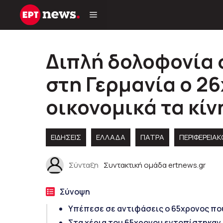
Μετάβαση
σε
περιεχόμενο
Διπλή δολοφονία 
στη Γερμανία ο 2
οικονομικά τα κί
ΕΙΔΗΣΕΙΣ
ΕΛΛΑΔΑ
ΠΑΤΡΑ
ΠΕΡΙΦΕΡΕΙΑ
Σύνταξη
Συντακτική ομάδα ertnews.gr
Σύνοψη
Υπέπεσε σε αντιφάσεις ο 65χρονος πο
Στα χέρια του 65χρονου εντοπίστηκαν 