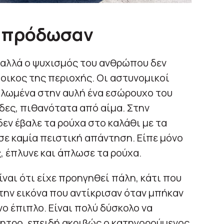
ν πρόδωσαν
 αλλά ο ψυχισμός του ανθρώπου δεν
τοικος της περιοχής. Οι αστυνομικοί
λωμένα στην αυλή ένα εσώρουχο του
ίδες, πιθανότατα από αίμα. Στην
εν έβαλε τα ρούχα στο καλάθι με τα
σε καμία πειστική απάντηση. Είπε μόνο
ς, έπλυνε και άπλωσε τα ρούχα.
ναι ότι είχε προηγηθεί πάλη, κάτι που
την εικόνα που αντίκρισαν όταν μπήκαν
ο έπιπλο. Είναι πολύ δύσκολο να
νητρο, επειδή ακριβώς ο κατηγορούμενος