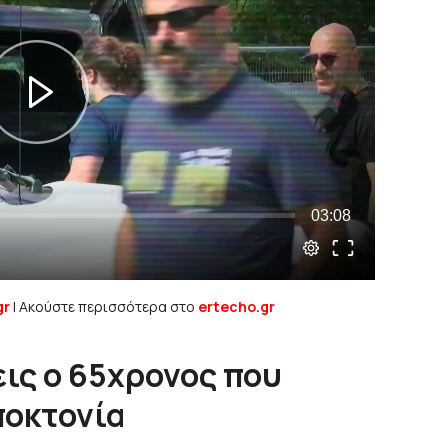
gr
| Ακούστε περισσότερα στο
ertecho.gr
ις ο 65χρονος που
ποκτονία