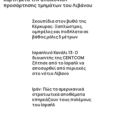
προσάρτησης τμημάτων του Λιβάνου
Σκουπίδια στον βυθό της
Κέρκυρας: Ξαπλώστρες,
ομπρέλες και ποδήλατα σε
βάθος μόλις 5 μέτρων
Ισραηλινό Κανάλι 13: Ο
διοικητής της CENTCOM
ζήτησε από το Ισραήλ να
αποσυρθεί από περιοχές
στο νότιο Λίβανο
Ιράν: Πώς τα αμερικανικά
στρατιωτικά αποθέματα
επηρεάζουν τους πολέμους
του Ισραήλ