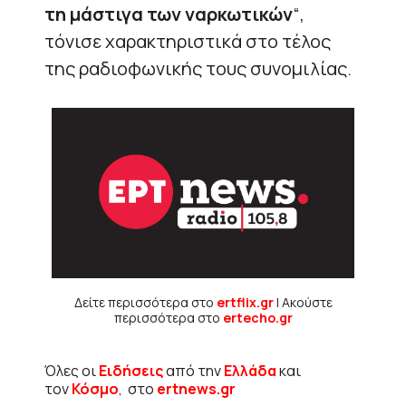
τη μάστιγα των ναρκωτικών
“,
τόνισε χαρακτηριστικά στο τέλος
της ραδιοφωνικής τους συνομιλίας.
Δείτε περισσότερα στο
ertflix.gr
| Ακούστε
περισσότερα στο
ertecho.gr
Όλες οι
Ειδήσεις
από την
Ελλάδα
και
τον
Κόσμο
, στο
ertnews.gr