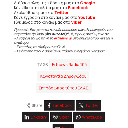
Διάβασε όλες τις ειδήσεις μας στο
Google
Κάνε like στη σελίδα μας στο
Facebook
Ακολούθησε μας στο
Twitter
Κάνε εγγραφή στο κανάλι μας στο
Youtube
Γίνε μέλος στο κανάλι μας στο
Viber
Προσοχή! Επιτρέπεται η αναδημοσίευση των πληροφοριών του
παραπάνω άρθρου (
όχι αυτολεξεί
) ή μέρους αυτών μόνο αν:
– Αναφέρεται ως πηγή το
ertnews.gr
στο σημείο όπου γίνεται η
αναφορά.
– Στο τέλος του άρθρου ως Πηγή
– Σε ένα από τα δύο σημεία να υπάρχει ενεργός σύνδεσμος
TAGS
Ertnews Radio 105
Kωνσταντία Δημογλίδου
Εκπρόσωπος τύπου ΕΛ.ΑΣ.
Share
Facebook
Twitter
Linkedin
Viber
WhatsApp