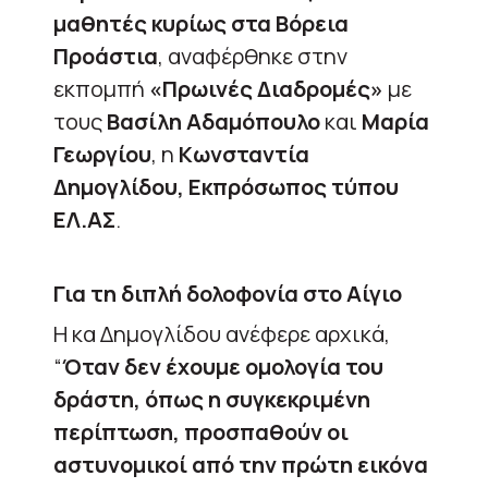
μαθητές κυρίως στα Βόρεια
Προάστια
, αναφέρθηκε στην
εκπομπή
«Πρωινές Διαδρομές»
με
τους
Βασίλη Αδαμόπουλο
και
Μαρία
Γεωργίου
, η
Kωνσταντία
Δημογλίδου, Εκπρόσωπος τύπου
ΕΛ.ΑΣ
.
Για τη διπλή δολοφονία στο Αίγιο
Η κα Δημογλίδου ανέφερε αρχικά,
“
Όταν δεν έχουμε ομολογία του
δράστη, όπως η συγκεκριμένη
περίπτωση, προσπαθούν οι
αστυνομικοί από την πρώτη εικόνα