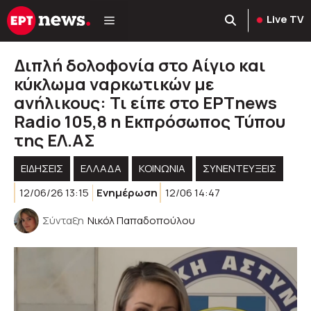
Μετάβαση
Live TV
σε
περιεχόμενο
Διπλή δολοφονία στο Αίγιο και
κύκλωμα ναρκωτικών με
ανήλικους: Τι είπε στο ΕΡΤnews
Radio 105,8 η Εκπρόσωπος Τύπου
της ΕΛ.ΑΣ
ΕΙΔΗΣΕΙΣ
ΕΛΛΑΔΑ
ΚΟΙΝΩΝΊΑ
ΣΥΝΕΝΤΕΥΞΕΙΣ
12/06/26 13:15
Ενημέρωση
12/06 14:47
Σύνταξη
Νικόλ Παπαδοπούλου