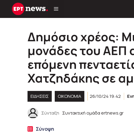
Μετάβαση
σε
περιεχόμενο
Δημόσιο χρέος: Μ
μονάδες του ΑΕΠ 
επόμενη πενταετία
Χατζηδάκης σε α
ΕΙΔΗΣΕΙΣ
ΟΙΚΟΝΟΜΙΑ
26/10/24 19:42
Εν
Σύνταξη
Συντακτική ομάδα ertnews.gr
Σύνοψη