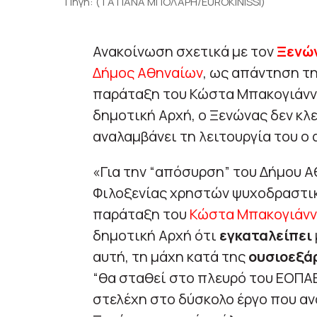
Πηγή: (ΤΑΤΙΑΝΑ ΜΠΟΛΑΡΗ/EUROKINISSI)
Ανακοίνωση σχετικά με τον
Ξενώ
Δήμος Αθηναίων
, ως απάντηση τ
παράταξη του Κώστα Μπακογιάνν
δημοτική Αρχή, ο Ξενώνας δεν κλε
αναλαμβάνει τη λειτουργία του ο
«Για την “απόσυρση” του Δήμου 
Φιλοξενίας χρηστών ψυχοδραστικ
παράταξη του
Κώστα Μπακογιάν
δημοτική Αρχή ότι
εγκαταλείπει
αυτή, τη μάχη κατά της
ουσιοεξά
“θα σταθεί στο πλευρό του ΕΟΠΑΕ
στελέχη στο δύσκολο έργο που αν