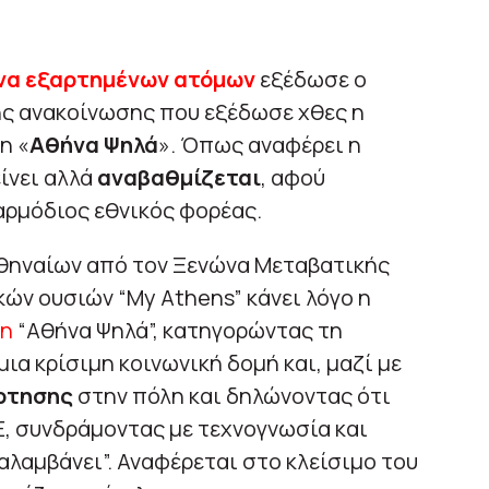
να εξαρτημένων ατόμων
εξέδωσε ο
ης ανακοίνωσης που εξέδωσε χθες η
η «
Αθήνα Ψηλά
». Όπως αναφέρει η
ίνει αλλά
αναβαθμίζεται
, αφού
 αρμόδιος εθνικός φορέας.
Αθηναίων από τον Ξενώνα Μεταβατικής
ών ουσιών “My Athens” κάνει λόγο η
νη
“Αθήνα Ψηλά”, κατηγορώντας τη
μια κρίσιμη κοινωνική δομή και, μαζί με
ρτησης
στην πόλη και δηλώνοντας ότι
, συνδράμοντας με τεχνογνωσία και
αλαμβάνει”. Αναφέρεται στο κλείσιμο του