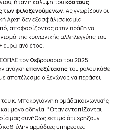
ίου, ήταν η κάλυψη του
κόστους
ς των φιλοξενούμενων
. Ας γνωρίζουν οι
κή Αρχή δεν εξασφάλισε καμία
οπό, αποφασίζοντας στην πράξη να
γισμό της κοινωνικής αλληλεγγύης του
+ ευρώ ανά έτος.
 ΕΟΠΑΕ τον Φεβρουάριο του 2025
ην ανάγκη
επανεξέτασης
του ρόλου κάθε
 με αποτέλεσμα ο ξενώνας να περάσει
 του κ. Μπακογιάννη η ομάδα κοινωνικής
 και μόνο οδηγία: “Όταν εντοπίζονται
σία μας συνήθως εκτιμά ότι χρήζουν
 καθ’ ύλην αρμόδιες υπηρεσίες