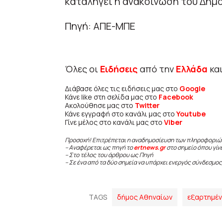
καταλήγει η ανακοίνωση του Δήμ
Πηγή: ΑΠΕ-ΜΠΕ
Όλες οι
Ειδήσεις
από την
Ελλάδα
κα
Διάβασε όλες τις ειδήσεις μας στο
Google
Κάνε like στη σελίδα μας στο
Facebook
Ακολούθησε μας στο
Twitter
Κάνε εγγραφή στο κανάλι μας στο
Youtube
Γίνε μέλος στο κανάλι μας στο
Viber
Προσοχή! Επιτρέπεται η αναδημοσίευση των πληροφοριώ
– Αναφέρεται ως πηγή το
ertnews.gr
στο σημείο όπου γίν
– Στο τέλος του άρθρου ως Πηγή
– Σε ένα από τα δύο σημεία να υπάρχει ενεργός σύνδεσμος
TAGS
δήμος Αθηναίων
εξαρτημέν