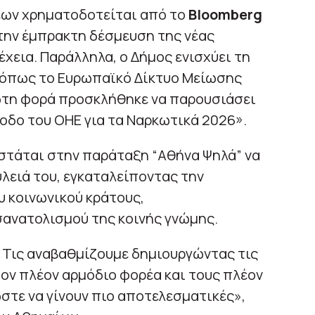
εων χρηματοδοτείται από το
Bloomberg
την έμπρακτη δέσμευση της νέας
χεια. Παράλληλα, ο Δήμος ενισχύει τη
, όπως το Ευρωπαϊκό Δίκτυο Μείωσης
ρώτη φορά προσκλήθηκε να παρουσιάσει
νοδο του ΟΗΕ για τα Ναρκωτικά 2026».
ιστάται στην παράταξη “Αθήνα Ψηλά” να
υλειά του, εγκαταλείποντας την
 κοινωνικού κράτους,
νατολισμού της κοινής γνώμης.
. Τις αναβαθμίζουμε δημιουργώντας τις
ον πλέον αρμόδιο φορέα και τους πλέον
στε να γίνουν πιο αποτελεσματικές»,