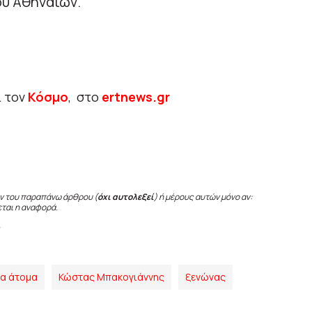
ου Αθηναίων.
ι τον
Κόσμο
, στο
ertnews.gr
ν του παραπάνω άρθρου (
όχι αυτολεξεί
) ή μέρους αυτών μόνο αν:
εται η αναφορά.
α άτομα
Κώστας Μπακογιάννης
ξενώνας