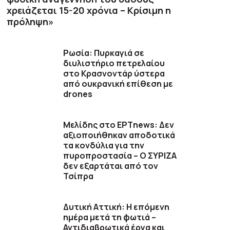
χρειάζεται 15-20 χρόνια – Κρίσιμη η
πρόληψη»
Ρωσία: Πυρκαγιά σε
διυλιστήριο πετρελαίου
στο Κρασνοντάρ ύστερα
από ουκρανική επίθεση με
drones
Μελίδης στο ΕΡΤnews: Δεν
αξιοποιήθηκαν αποδοτικά
τα κονδύλια για την
πυροπροστασία – Ο ΣΥΡΙΖΑ
δεν εξαρτάται από τον
Τσίπρα
Δυτική Αττική: Η επόμενη
ημέρα μετά τη φωτιά –
Αντιδιαβρωτικά έργα και