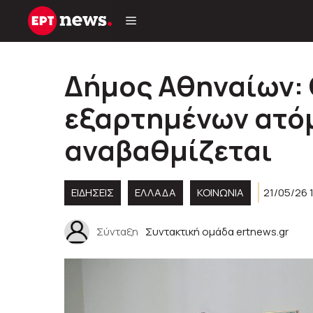
Μετάβαση
σε
περιεχόμενο
Δήμος Αθηναίων:
εξαρτημένων ατόμ
αναβαθμίζεται
ΕΙΔΗΣΕΙΣ
ΕΛΛΑΔΑ
ΚΟΙΝΩΝΊΑ
21/05/26 
Σύνταξη
Συντακτική ομάδα ertnews.gr