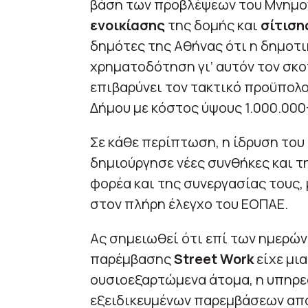
βάση των προβλέψεων του Μνημον
ενοικίασης
της δομής και
σίτιση
δημότες της Αθήνας ότι η δημοτι
χρηματοδότηση γι’ αυτόν τον σκ
επιβαρύνει τον τακτικό προϋπολο
Δήμου με κόστος ύψους 1.000.000
Σε κάθε περίπτωση, η ίδρυση του
δημιούργησε νέες συνθήκες και τ
φορέα και της συνεργασίας τους,
στον πλήρη έλεγχο του ΕΟΠΑΕ.
Ας σημειωθεί ότι επί των ημερών
παρέμβασης
Street Work
είχε μια
ουσιοεξαρτώμενα άτομα, η υπηρε
εξειδικευμένων παρεμβάσεων από