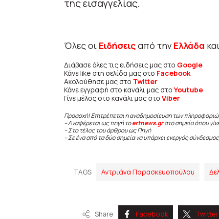
της εισαγγελίας.
Όλες οι
Ειδήσεις
από την
Ελλάδα
κα
Διάβασε όλες τις ειδήσεις μας στο
Google
Κάνε like στη σελίδα μας στο
Facebook
Ακολούθησε μας στο
Twitter
Κάνε εγγραφή στο κανάλι μας στο
Youtube
Γίνε μέλος στο κανάλι μας στο
Viber
Προσοχή! Επιτρέπεται η αναδημοσίευση των πληροφοριώ
– Αναφέρεται ως πηγή το
ertnews.gr
στο σημείο όπου γίν
– Στο τέλος του άρθρου ως Πηγή
– Σε ένα από τα δύο σημεία να υπάρχει ενεργός σύνδεσμος
TAGS
Αντριάνα Παρασκευοπούλου
Δε
Share
Facebook
Twitter