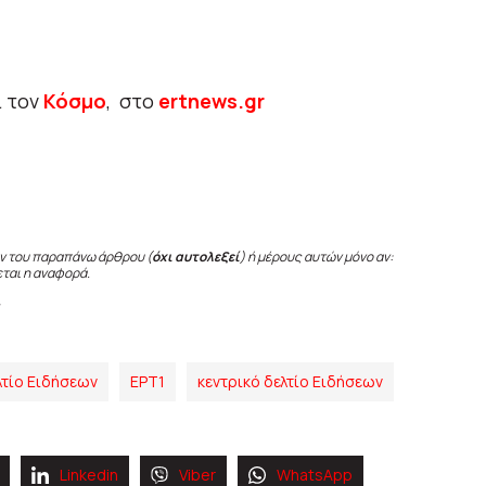
ι τον
Κόσμο
, στο
ertnews.gr
ν του παραπάνω άρθρου (
όχι αυτολεξεί
) ή μέρους αυτών μόνο αν:
εται η αναφορά.
λτίο Ειδήσεων
ΕΡΤ1
κεντρικό δελτίο Ειδήσεων
Linkedin
Viber
WhatsApp