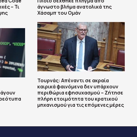
Red Code
Πλοίο δέχθηκε πλήγμα από
χές – Τι
άγνωστο βλήμα ανατολικά της
ψης
Χάσαμπ του Ομάν
Τουρνάς: Απέναντι σε ακραία
καιρικά φαινόμενα δεν υπάρχουν
ράγουν
περιθώρια εφησυχασμού – Ζήτησε
ερεότυπα
πλήρη ετοιμότητα του κρατικού
μηχανισμού για τις επόμενες μέρες