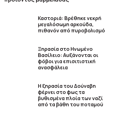
Καστοριά: Βρέθηκε νεκρή
μεγαλόσωμη αρκούδα,
πιθανόν από πυροβολισμό
Ξηρασία στο Ηνωμένο
Βασίλειο: Αυξάνονται οι
φόβοι για επισιτιστική
ανασφάλεια
Η ξηρασία του Δούναβη
φέρνει στο φως τα
βυθισμένα πλοία των ναζί
από τα βάθη του ποταμού