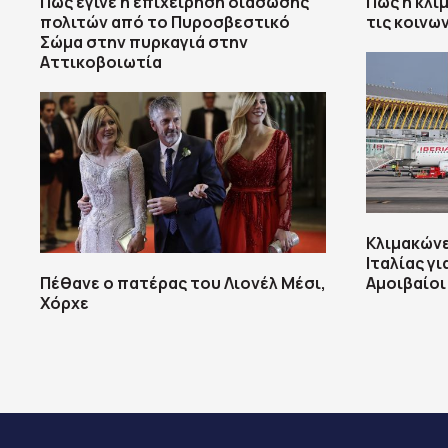
Πώς έγινε η επιχείρηση διάσωσης
Πώς η κλι
πολιτών από το Πυροσβεστικό
τις κοινω
Σώμα στην πυρκαγιά στην
Αττικοβοιωτία
Κλιμακώνε
Ιταλίας γ
Πέθανε ο πατέρας του Λιονέλ Μέσι,
Αμοιβαίοι
Χόρχε