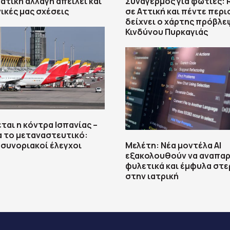
ματική αλλαγή απειλεί και
Συναγερμός για φωτιές: 
νικές μας σχέσεις
σε Αττική και πέντε περιο
δείχνει ο χάρτης πρόβλε
Κινδύνου Πυρκαγιάς
ται η κόντρα Ισπανίας –
ια το μεταναστευτικό:
 συνοριακοί έλεγχοι
Μελέτη: Νέα μοντέλα ΑΙ
εξακολουθούν να αναπα
φυλετικά και έμφυλα στ
στην ιατρική