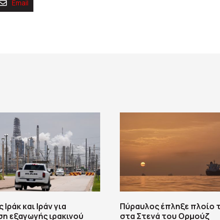
Email
 Ιράκ και Ιράν για
Πύραυλος έπληξε πλοίο 
η εξαγωγής ιρακινού
στα Στενά του Ορμούζ