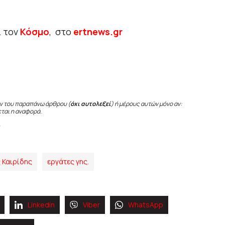
ι τον
Κόσμο
, στο
ertnews.gr
ν του παραπάνω άρθρου (
όχι αυτολεξεί
) ή μέρους αυτών μόνο αν:
εται η αναφορά.
 Καιρίδης
εργάτες γης.
Linkedin
Viber
WhatsApp