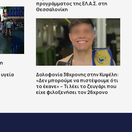
προγράμματος της ΕΛ.Α.Σ. στη
Θεσσαλονίκη
τη
 υγεία
Δολοφονία 38χρονης στην Κυψέλη:
«Δεν μπορούμε να πιστέψουμε ότι
το έκανε» – Τι λέει το ζευγάρι που
είχε φιλοξενήσει τον 26χρονο