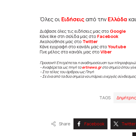
Όλες οι
Ειδήσεις
από την
Ελλάδα
κα
Διάβασε όλες τις ειδήσεις μας στο
Google
Κάνε like στη σελίδα μας στο
Facebook
Ακολούθησε μας στο
Twitter
Κάνε εγγραφή στο κανάλι μας στο
Youtube
Γίνε μέλος στο κανάλι μας στο
Viber
Προσοχή! Επιτρέπεται η αναδημοσίευση των πληροφοριώ
– Αναφέρεται ως πηγή το
ertnews.gr
στο σημείο όπου γίν
– Στο τέλος του άρθρου ως Πηγή
– Σε ένα από τα δύο σημεία να υπάρχει ενεργός σύνδεσμος
TAGS
Δημήτρης
Share
Facebook
Twitter