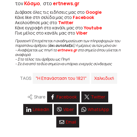
τον
Κόσμο
, στο
ertnews.gr
Διάβασε όλες τις ειδήσεις μας στο
Google
Κάνε like στη σελίδα μας στο
Facebook
Ακολούθησε μας στο
Twitter
Κάνε εγγραφή στο κανάλι μας στο
Youtube
Γίνε μέλος στο κανάλι μας στο
Viber
Προσοχή! Επιτρέπεται η αναδημοσίευση των πληροφοριών του
παραπάνω άρθρου (
όχι αυτολεξεί
) ή μέρους αυτών μόνο αν:
– Αναφέρεται ως πηγή το
ertnews.gr
στο σημείο όπου γίνεται η
αναφορά.
– Στο τέλος του άρθρου ως Πηγή
– Σε ένα από τα δύο σημεία να υπάρχει ενεργός σύνδεσμος
TAGS
"Η Επανάσταση του 1821"
Χαλκιδική
Share
Facebook
Twitter
Linkedin
Viber
WhatsApp
Email