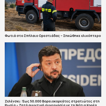
Φωτιά στο Σπήλαιο Ορεστιάδας – Σηκώθηκε ελικόπτερο
Ζελένσκι: Έως 50.000 Βορειοκορεάτες στρατιώτες στη
Ρωσία – Ζητά αμυντική συνεργασία με τη Νότια Κορέα