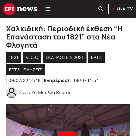
Μετάβαση
Live TV
σε
περιεχόμενο
Χαλκιδική: Περιοδική έκθεση “Η
Επανάσταση του 1821” στα Νέα
Φλογητά
1821
VIDEO
ΕΚΔΗΛΏΣΕΙΣ 2021
ΕΡΤ3
ΕΡΤ3 - ΕΙΔΉΣΕΙΣ
09/07/22 14:48
Ενημέρωση
09/07 14:54
Σύνταξη
Μπέλλα Θεριού