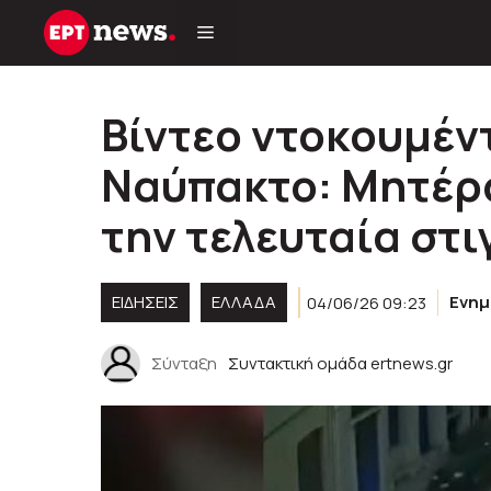
Μετάβαση
σε
περιεχόμενο
Bίντεο ντοκουμέν
Ναύπακτο: Μητέρα
την τελευταία στι
ΕΙΔΗΣΕΙΣ
ΕΛΛΑΔΑ
04/06/26 09:23
Ενη
Σύνταξη
Συντακτική ομάδα ertnews.gr