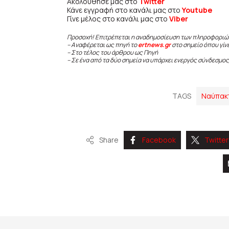
Ακολούθησε μας στο
Twitter
Κάνε εγγραφή στο κανάλι μας στο
Youtube
Γίνε μέλος στο κανάλι μας στο
Viber
Προσοχή! Επιτρέπεται η αναδημοσίευση των πληροφοριώ
– Αναφέρεται ως πηγή το
ertnews.gr
στο σημείο όπου γίν
– Στο τέλος του άρθρου ως Πηγή
– Σε ένα από τα δύο σημεία να υπάρχει ενεργός σύνδεσμος
TAGS
Ναύπακ
Share
Facebook
Twitter