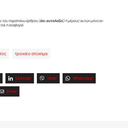
ν του παραπάνω άρθρου (
όχι αυτολεξεί
) ή μέρους αυτών μόνο αν:
εται η αναφορά.
τος
τροχαίο ατύχημα
Linkedin
Viber
WhatsApp
Email