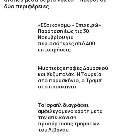
δύο περιφέρειες
«Εξοικονομώ – Επιχειρώ»:
Παράταση έως τις 30
Νοεμβρίου για
περισσότερες από 400
επιχειρήσεις
​Μυστικές επαφές Δαμασκού
και Χεζμπολάχ: Η Τουρκία
στο παρασκήνιο, ο Τραμπ
στο προσκήνιο
Το Ισραήλ διαγράφει
αμφιλεγόμενο χάρτη μετά
την απεικόνιση
προσάρτησης τμημάτων
του Λιβάνου