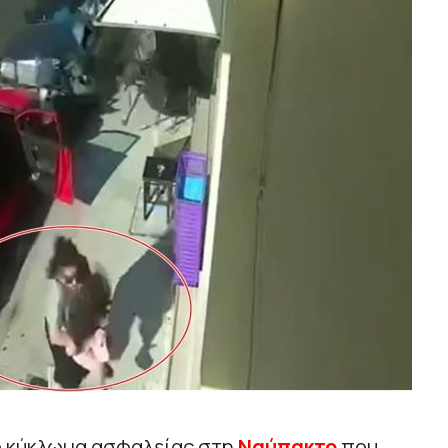
πό κύκλωμα ασφαλείας στη
Ναύπακτο
που