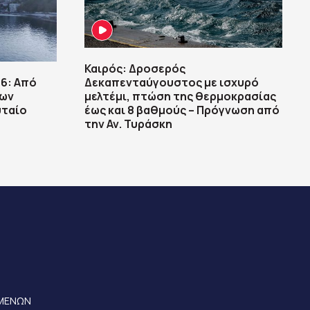
Καιρός: Δροσερός
6: Από
Δεκαπενταύγουστος με ισχυρό
εων
μελτέμι, πτώση της θερμοκρασίας
υταίο
έως και 8 βαθμούς – Πρόγνωση από
την Αν. Τυράσκη
ΟΜΕΝΩΝ