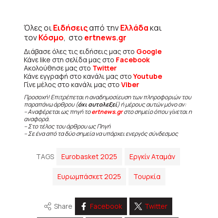
Όλες οι
Ειδήσεις
από την
Ελλάδα
και
τον
Κόσμο
, στο
ertnews.gr
Διάβασε όλες τις ειδήσεις μας στο
Google
Κάνε like στη σελίδα μας στο
Facebook
Ακολούθησε μας στο
Twitter
Κάνε εγγραφή στο κανάλι μας στο
Youtube
Γίνε μέλος στο κανάλι μας στο
Viber
Προσοχή! Επιτρέπεται η αναδημοσίευση των πληροφοριών του
παραπάνω άρθρου (
όχι αυτολεξεί
) ή μέρους αυτών μόνο αν:
– Αναφέρεται ως πηγή το
ertnews.gr
στο σημείο όπου γίνεται η
αναφορά.
– Στο τέλος του άρθρου ως Πηγή
– Σε ένα από τα δύο σημεία να υπάρχει ενεργός σύνδεσμος
TAGS
Eurobasket 2025
Εργκίν Αταμάν
Ευρωμπάσκετ 2025
Τουρκία
Share
Facebook
Twitter