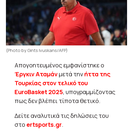
(Photo by Gints Ivuskans/AFP)
Απογοητευμένος εμφανίστηκε ο
Έργκιν Αταμάν
μετά την
ήττα της
Τουρκίας στον τελικό του
EuroBasket 2025
, υπογραμμίζοντας
πως δεν βλέπει τίποτα θετικό.
Δείτε αναλυτικά τις δηλώσεις του
στο
ertsports.gr
.