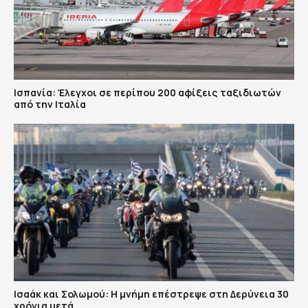
Ισπανία: Έλεγχοι σε περίπου 200 αφίξεις ταξιδιωτών
από την Ιταλία
Ισαάκ και Σολωμού: Η μνήμη επέστρεψε στη Δερύνεια 30
χρόνια μετά