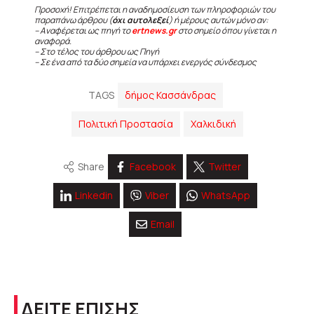
Προσοχή! Επιτρέπεται η αναδημοσίευση των πληροφοριών του
παραπάνω άρθρου (
όχι αυτολεξεί
) ή μέρους αυτών μόνο αν:
– Αναφέρεται ως πηγή το
ertnews.gr
στο σημείο όπου γίνεται η
αναφορά.
– Στο τέλος του άρθρου ως Πηγή
– Σε ένα από τα δύο σημεία να υπάρχει ενεργός σύνδεσμος
TAGS
δήμος Κασσάνδρας
Πολιτική Προστασία
Χαλκιδική
Share
Facebook
Twitter
Linkedin
Viber
WhatsApp
Email
ΔΕΙΤΕ ΕΠΙΣΗΣ