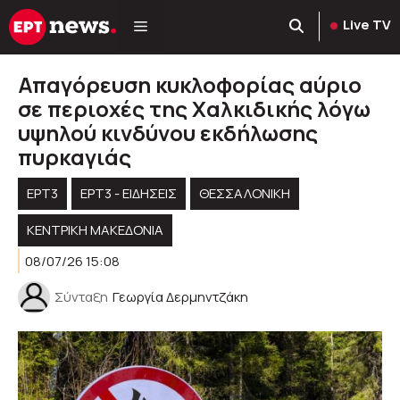
Μετάβαση
Live TV
σε
περιεχόμενο
Απαγόρευση κυκλοφορίας αύριο
σε περιοχές της Χαλκιδικής λόγω
υψηλού κινδύνου εκδήλωσης
πυρκαγιάς
ΕΡΤ3
ΕΡΤ3 - ΕΙΔΉΣΕΙΣ
ΘΕΣΣΑΛΟΝΙΚΗ
ΚΕΝΤΡΙΚΉ ΜΑΚΕΔΟΝΊΑ
08/07/26 15:08
Σύνταξη
Γεωργία Δερμηντζάκη