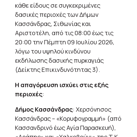
κάθε είδους σε συγκεκριμένες
δασικές περιοχές των Δήμων
Κασσάνδρας, Σιθωνίας και
Αριστοτέλη, από τις 08:00 έως τις
20:00 την Πέμπτη 09 Ιουλίου 2026,
λόγω του υψηλού κινδύνου
εκδήλωσης δασικής πυρκαγιάς
(Δείκτης Επικινδυνότητας 3).
Η απαγόρευση ισχύει στις εξής
περιοχές
:
Δήμος Κασσάνδρας
: Χερσόνησος
Κασσάνδρας – «Κορυφογραμμή» (από
Κασσανδρινό έως Αγία Παρασκευή),
«Αράπης» και «Χαλκοβούνι» της Τ.Κ.