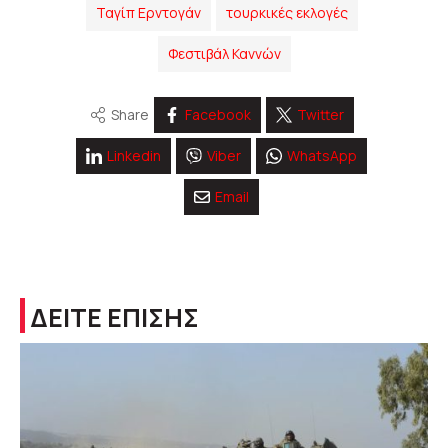
Ταγίπ Ερντογάν
τουρκικές εκλογές
Φεστιβάλ Καννών
Share
Facebook
Twitter
Linkedin
Viber
WhatsApp
Email
ΔΕΙΤΕ ΕΠΙΣΗΣ