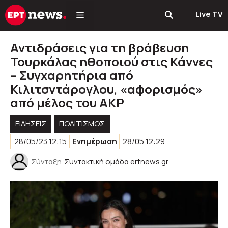
Μετάβαση
Live TV
σε
περιεχόμενο
Αντιδράσεις για τη βράβευση
Τουρκάλας ηθοποιού στις Κάννες
– Συγχαρητήρια από
Κιλιτσντάρογλου, «αφορισμός»
από μέλος του AKP
ΕΙΔΗΣΕΙΣ
ΠΟΛΙΤΙΣΜΟΣ
28/05/23 12:15
Ενημέρωση
28/05 12:29
Σύνταξη
Συντακτική ομάδα ertnews.gr