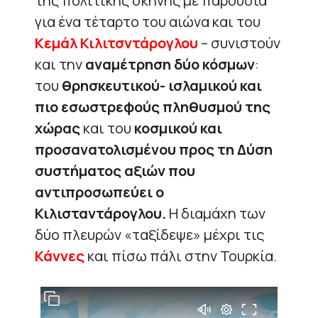
της πολιτικής σκηνής με παρουσία
για ένα τέταρτο του αιώνα και του
Κεμάλ Κιλιτσντάρογλου
– συνιστούν
και την
αναμέτρηση δύο κόσμων
:
του
θρησκευτικού- ισλαμικού και
πιο εσωστρεφούς πληθυσμού της
χώρας
και του
κοσμικού και
προσανατολισμένου προς τη Δύση
συστήματος αξιών που
αντιπροσωπεύει ο
Κιλισταντάρογλου.
Η διαμάχη των
δύο πλευρών «ταξίδεψε» μέχρι τις
Κάννες
και πίσω πάλι στην Τουρκία.