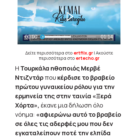
Δείτε περισσότερα στο
ertflix.gr
| Ακούστε
περισσότερα στο
ertecho.gr
Η
Τουρκάλα ηθοποιός Μερβέ
Ντιζντάρ
που
κέρδισε το βραβείο
πρώτου γυναικείου ρόλου για την
ερμηνεία της στην ταινία «Ξερά
Χόρτα»,
έκανε μια δήλωση όλο
νόημα:
«αφιερώνω αυτό το βραβείο
σε όλες τις αδερφές μου που δεν
εγκαταλείπουν ποτέ την ελπίδα