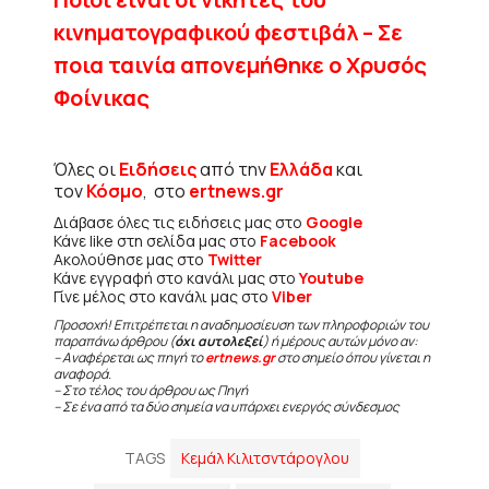
κινηματογραφικού φεστιβάλ – Σε
ποια ταινία απονεμήθηκε ο Χρυσός
Φοίνικας
Όλες οι
Ειδήσεις
από την
Ελλάδα
και
τον
Κόσμο
, στο
ertnews.gr
Διάβασε όλες τις ειδήσεις μας στο
Google
Κάνε like στη σελίδα μας στο
Facebook
Ακολούθησε μας στο
Twitter
Κάνε εγγραφή στο κανάλι μας στο
Youtube
Γίνε μέλος στο κανάλι μας στο
Viber
Προσοχή! Επιτρέπεται η αναδημοσίευση των πληροφοριών του
παραπάνω άρθρου (
όχι αυτολεξεί
) ή μέρους αυτών μόνο αν:
– Αναφέρεται ως πηγή το
ertnews.gr
στο σημείο όπου γίνεται η
αναφορά.
– Στο τέλος του άρθρου ως Πηγή
– Σε ένα από τα δύο σημεία να υπάρχει ενεργός σύνδεσμος
TAGS
Κεμάλ Κιλιτσντάρογλου