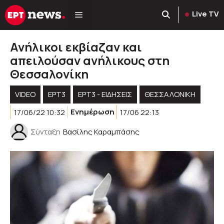
Μετάβαση
Live TV
σε
περιεχόμενο
Ανήλικοι εκβίαζαν και
απειλούσαν ανήλικους στη
Θεσσαλονίκη
VIDEO
ΕΡΤ3
ΕΡΤ3 - ΕΙΔΉΣΕΙΣ
ΘΕΣΣΑΛΟΝΙΚΗ
17/06/22 10:32
Ενημέρωση
17/06 22:13
Σύνταξη
Βασίλης Καραμπάσης