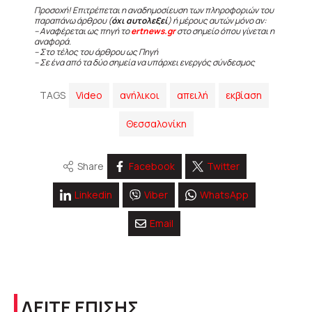
Προσοχή! Επιτρέπεται η αναδημοσίευση των πληροφοριών του
παραπάνω άρθρου (
όχι αυτολεξεί
) ή μέρους αυτών μόνο αν:
– Αναφέρεται ως πηγή το
ertnews.gr
στο σημείο όπου γίνεται η
αναφορά.
– Στο τέλος του άρθρου ως Πηγή
– Σε ένα από τα δύο σημεία να υπάρχει ενεργός σύνδεσμος
TAGS
Video
ανήλικοι
απειλή
εκβίαση
Θεσσαλονίκη
Share
Facebook
Twitter
Linkedin
Viber
WhatsApp
Email
ΔΕΙΤΕ ΕΠΙΣΗΣ