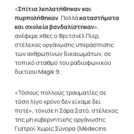
«
Σπίτια λεηλατήθηκαν και
πυρπολήθηκαν
. Πολλά
καταστήματα
και σχολεία βανδαλίστηκαν
»,
ανέφερε χθες ο Φριτσνέλ Πιερ,
στέλεχος οργάνωσης υπεράσπισης
των ανθρωπίνων δικαιωμάτων, σε
τοπικό σταθμό του ραδιοφωνικού
δικτύου Magik 9.
«Τόσους πολλούς τραυματίες σε
τόσο λίγο χρόνο δεν είχαμε δει
ποτέ», τόνισε η Σάρα Σατό, στέλεχος
της μη κυβερνητικής οργάνωσης
Γιατροί Χωρίς Σύνορα (Médecins