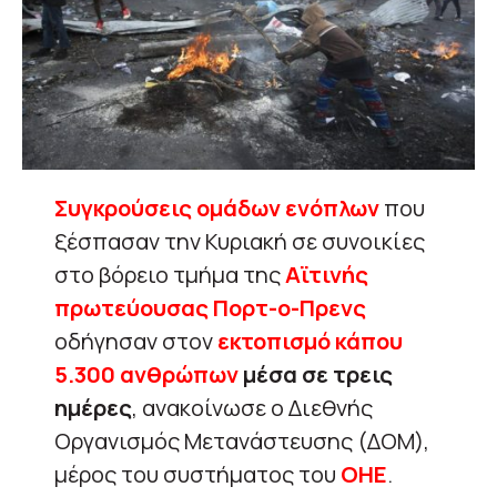
Συγκρούσεις ομάδων ενόπλων
που
ξέσπασαν την Κυριακή σε συνοικίες
στο βόρειο τμήμα της
Αϊτινής
πρωτεύουσας Πορτ-ο-Πρενς
οδήγησαν στον
εκτοπισμό κάπου
5.300 ανθρώπων
μέσα σε τρεις
ημέρες
, ανακοίνωσε ο Διεθνής
Οργανισμός Μετανάστευσης (ΔΟΜ),
μέρος του συστήματος του
ΟΗΕ
.