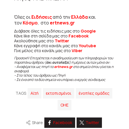
Όλες οι
Ειδήσεις
από την
Ελλάδα
και
τον
Κόσμο
, στο
ertnews.gr
Διάβασε όλες τις ειδήσεις μας στο
Google
Κάνε like στη σελίδα μας στο
Facebook
Ακολούθησε μας στο
Twitter
Κάνε εγγραφή στο κανάλι μας στο
Youtube
Γίνε μέλος στο κανάλι μας στο
Viber
Προσοχή! Επιτρέπεται η αναδημοσίευση των πληροφοριών του
παραπάνω άρθρου (
όχι αυτολεξεί
) ή μέρους αυτών μόνο αν:
– Αναφέρεται ως πηγή το
ertnews.gr
στο σημείο όπου γίνεται η
αναφορά.
– Στο τέλος του άρθρου ως Πηγή
– Σε ένα από τα δύο σημεία να υπάρχει ενεργός σύνδεσμος
TAGS
Αϊτή
εκτοπισμένοι
ένοπλες ομάδες
ΟΗΕ
Share
Facebook
Twitter