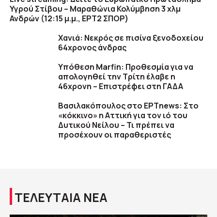
Υγρού Στίβου – Μαραθώνια Κολύμβηση 3 χλμ
Ανδρών (12:15 μ.μ., ΕΡΤ2 ΣΠΟΡ)
Χανιά: Νεκρός σε πισίνα ξενοδοχείου
64χρονος άνδρας
Υπόθεση Marfin: Προθεσμία για να
απολογηθεί την Τρίτη έλαβε η
46χρονη – Επιστρέφει στη ΓΑΔΑ
Βασιλακόπουλος στο ΕΡΤnews: Στο
«κόκκινο» η Αττική για τον ιό του
Δυτικού Νείλου – Τι πρέπει να
προσέχουν οι παραθεριστές
ΤΕΛΕΥΤΑΙΑ ΝΕΑ