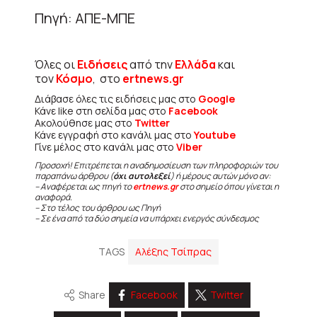
Πηγή: ΑΠΕ-ΜΠΕ
Όλες οι
Ειδήσεις
από την
Ελλάδα
και
τον
Κόσμο
, στο
ertnews.gr
Διάβασε όλες τις ειδήσεις μας στο
Google
Κάνε like στη σελίδα μας στο
Facebook
Ακολούθησε μας στο
Twitter
Κάνε εγγραφή στο κανάλι μας στο
Youtube
Γίνε μέλος στο κανάλι μας στο
Viber
Προσοχή! Επιτρέπεται η αναδημοσίευση των πληροφοριών του
παραπάνω άρθρου (
όχι αυτολεξεί
) ή μέρους αυτών μόνο αν:
– Αναφέρεται ως πηγή το
ertnews.gr
στο σημείο όπου γίνεται η
αναφορά.
– Στο τέλος του άρθρου ως Πηγή
– Σε ένα από τα δύο σημεία να υπάρχει ενεργός σύνδεσμος
TAGS
Αλέξης Τσίπρας
Share
Facebook
Twitter