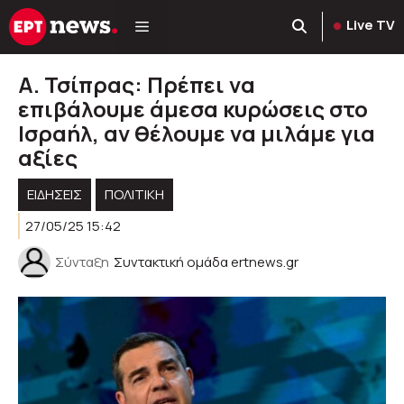
Μετάβαση
Live TV
σε
περιεχόμενο
Α. Τσίπρας: Πρέπει να
επιβάλουμε άμεσα κυρώσεις στο
Ισραήλ, αν θέλουμε να μιλάμε για
αξίες
ΕΙΔΗΣΕΙΣ
ΠΟΛΙΤΙΚΉ
27/05/25 15:42
Σύνταξη
Συντακτική ομάδα ertnews.gr