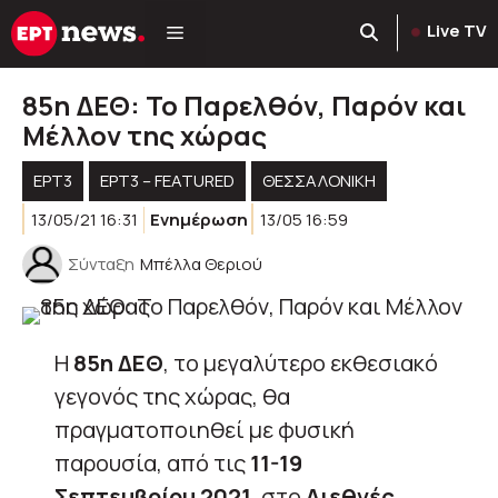
Μετάβαση
Live TV
σε
περιεχόμενο
85η ΔΕΘ: Το Παρελθόν, Παρόν και
Μέλλον της χώρας
ΕΡΤ3
ΕΡΤ3 – FEATURED
ΘΕΣΣΑΛΟΝΙΚΗ
13/05/21 16:31
Ενημέρωση
13/05 16:59
Σύνταξη
Μπέλλα Θεριού
Η
85η ΔΕΘ
, το μεγαλύτερο εκθεσιακό
γεγονός της χώρας, θα
πραγματοποιηθεί με φυσική
παρουσία, από τις
11-19
Σεπτεμβρίου 2021
, στο
Διεθνές