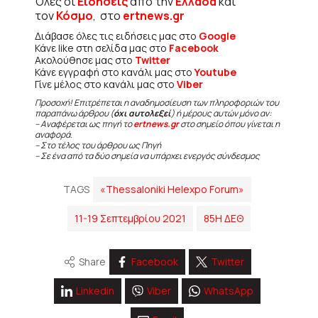
Όλες οι
Ειδήσεις
από την
Ελλάδα
και
τον
Κόσμο
, στο
ertnews.gr
Διάβασε όλες τις ειδήσεις μας στο
Google
Κάνε like στη σελίδα μας στο
Facebook
Ακολούθησε μας στο
Twitter
Κάνε εγγραφή στο κανάλι μας στο
Youtube
Γίνε μέλος στο κανάλι μας στο
Viber
Προσοχή! Επιτρέπεται η αναδημοσίευση των πληροφοριών του
παραπάνω άρθρου (
όχι αυτολεξεί
) ή μέρους αυτών μόνο αν:
– Αναφέρεται ως πηγή το
ertnews.gr
στο σημείο όπου γίνεται η
αναφορά.
– Στο τέλος του άρθρου ως Πηγή
– Σε ένα από τα δύο σημεία να υπάρχει ενεργός σύνδεσμος
TAGS
«Thessaloniki Helexpo Forum»
11-19 Σεπτεμβρίου 2021
85Η ΔΕΘ
Share
Facebook
Twitter
Linkedin
Viber
WhatsApp