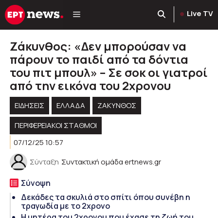
Μετάβαση
Live TV
σε
περιεχόμενο
Ζάκυνθος: «Δεν μπορούσαν να
πάρουν το παιδί από τα δόντια
του πιτ μπουλ» – Σε σοκ οι γιατροί
από την εικόνα του 2χρονου
ΕΙΔΗΣΕΙΣ
ΕΛΛΑΔΑ
ΖΑΚΥΝΘΟΣ
ΠΕΡΙΦΕΡΕΙΑΚΟΊ ΣΤΑΘΜΟΊ
07/12/25 10:57
Σύνταξη
Συντακτική ομάδα ertnews.gr
Σύνοψη
Δεκάδες τα σκυλιά στο σπίτι όπου συνέβη η
τραγωδία με το 2χρονο
Η μητέρα του 2χρονου που έχασε τη ζωή του