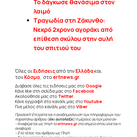
Το δάγκωσε θανάσιμα στον
λαιμό
Τραγωδία στη Ζάκυνθο:
Νεκρό 2χρονο αγοράκι από
επίθεση σκύλου στην αυλή
του σπιτιού του
Όλες οι
Ειδήσεις
από την
Ελλάδα
και
τον
Κόσμο
, στο
ertnews.gr
Διάβασε όλες τις ειδήσεις μας στο
Google
Κάνε like στη σελίδα μας στο
Facebook
Ακολούθησε μας στο
Twitter
Κάνε εγγραφή στο κανάλι μας στο
Youtube
Γίνε μέλος στο κανάλι μας στο
Viber
Προσοχή! Επιτρέπεται η αναδημοσίευση των πληροφοριών του
παραπάνω άρθρου (
όχι αυτολεξεί
) ή μέρους αυτών μόνο αν:
– Αναφέρεται ως πηγή το
ertnews.gr
στο σημείο όπου γίνεται η
αναφορά.
– Στο τέλος του άρθρου ως Πηγή